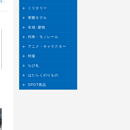
85
ミリタリー
軍艦モデル
名城･建物
列車・モノレール
アニメ・キャラクター
特撮
ちび丸
付
はたらくのりもの
SPOT商品