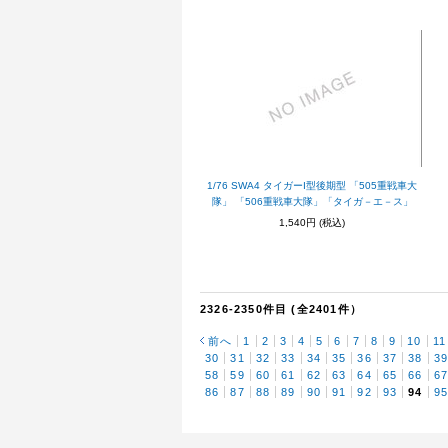
1/76 SWA4 タイガーI型後期型 「505重戦車大
隊」 「506重戦車大隊」「タイガ－エ－ス」
1,540円
(税込)
2326-2350件目 (全2401件）
前へ
1
2
3
4
5
6
7
8
9
10
11
30
31
32
33
34
35
36
37
38
3
58
59
60
61
62
63
64
65
66
6
86
87
88
89
90
91
92
93
94
9