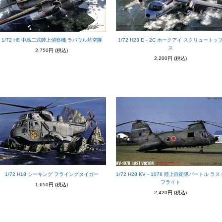
1/72 H8 中島二式陸上偵察機 ラバウル航空隊
1/72 H23 E－2C ホークアイ スクリュートッ
ス
2,750円
(税込)
2,200円
(税込)
1/72 H18 シーキング フライングタイガー
1/72 H28 KV－107II 陸上自衛隊バートル ラス
フライト
1,650円
(税込)
2,420円
(税込)