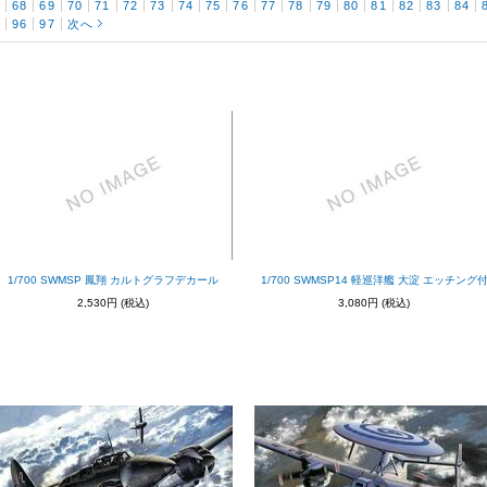
7
68
69
70
71
72
73
74
75
76
77
78
79
80
81
82
83
84
5
96
97
次へ
1/700 SWMSP 鳳翔 カルトグラフデカール
1/700 SWMSP14 軽巡洋艦 大淀 エッチング
2,530円
(税込)
3,080円
(税込)