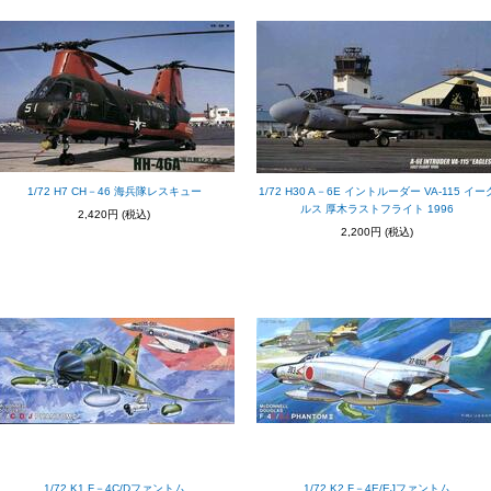
1/72 H7 CH－46 海兵隊レスキュー
1/72 H30 A－6E イントルーダー VA-115 イー
ルス 厚木ラストフライト 1996
2,420円
(税込)
2,200円
(税込)
1/72 K1 F－4C/Dファントム
1/72 K2 F－4E/EJファントム