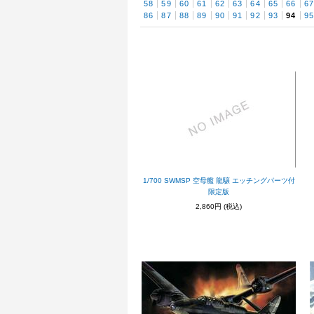
58
59
60
61
62
63
64
65
66
6
86
87
88
89
90
91
92
93
94
9
1/700 SWMSP 空母艦 龍驤 エッチングパーツ付
限定版
2,860円
(税込)