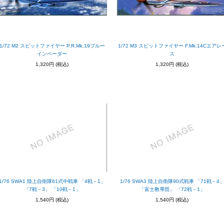
1/72 M2 スピットファイヤー P.R.Mk.19ブルー
1/72 M3 スピットファイヤー F.Mk.14Cエアレ
インベーダー
ス
1,320円
(税込)
1,320円
(税込)
1/76 SWA1 陸上自衛隊61式中戦車 「4戦－1」
1/76 SWA3 陸上自衛隊90式戦車 「71戦－4
「7戦－3」 「10戦－1」
「富士教導団」 「72戦－1」
1,540円
(税込)
1,540円
(税込)