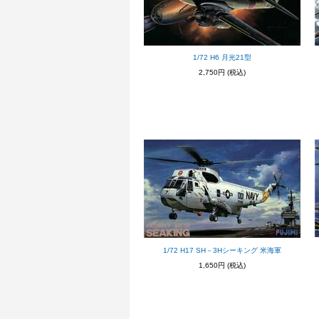
1/72 H6 月光21型
2,750円
(税込)
1/72 H17 SH－3Hシーキング 米海軍
1,650円
(税込)