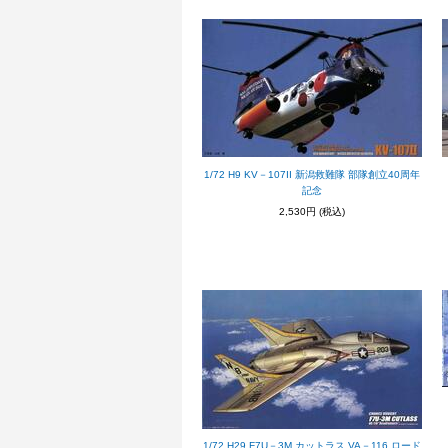
1/72 H9 KV－107II 新潟救難隊 部隊創立40周年
記念
2,530円
(税込)
1/72 H29 F7U－3M カットラス VA－116 ロード