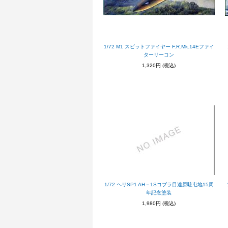
1/72 M1 スピットファイヤー F.R.Mk.14Eファイ
ターリーコン
1,320円
(税込)
1/72 ヘリSP1 AH－1Sコブラ目達原駐屯地15周
年記念塗装
1,980円
(税込)