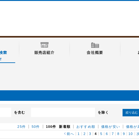
を含む
を除く
絞り込む
25件
50件
100件
新着順
おすすめ順
価格が安い
価格が
前へ
1
2
3
4
5
6
7
8
9
10