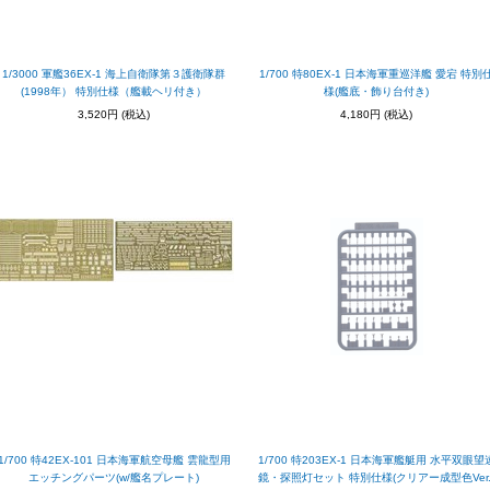
1/3000 軍艦36EX-1 海上自衛隊第３護衛隊群
1/700 特80EX-1 日本海軍重巡洋艦 愛宕 特別
(1998年） 特別仕様（艦載ヘリ付き）
様(艦底・飾り台付き)
3,520円
(税込)
4,180円
(税込)
1/700 特42EX-101 日本海軍航空母艦 雲龍型用
1/700 特203EX-1 日本海軍艦艇用 水平双眼望
エッチングパーツ(w/艦名プレート)
鏡・探照灯セット 特別仕様(クリアー成型色Ver.