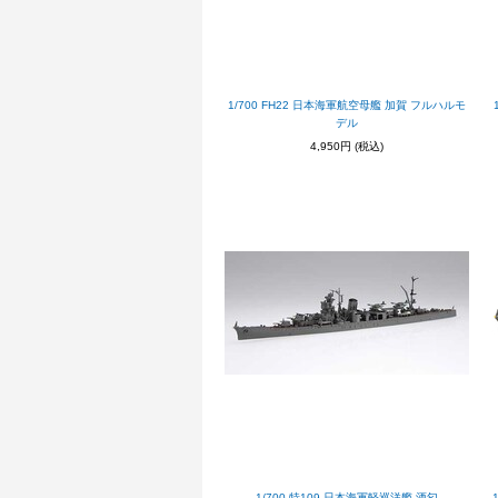
1/700 FH22 日本海軍航空母艦 加賀 フルハルモ
デル
4,950円
(税込)
1/700 特109 日本海軍軽巡洋艦 酒匂