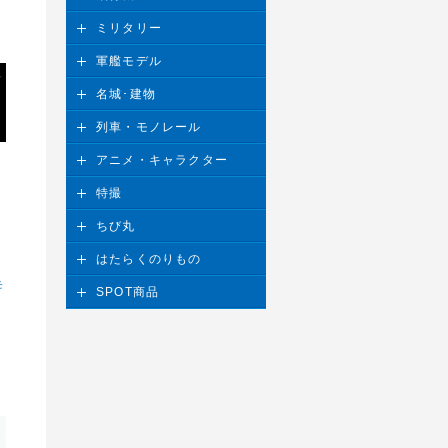
ミリタリー
軍艦モデル
名城･建物
列車・モノレール
アニメ・キャラクター
特撮
ちび丸
はたらくのりもの
モ
SPOT商品