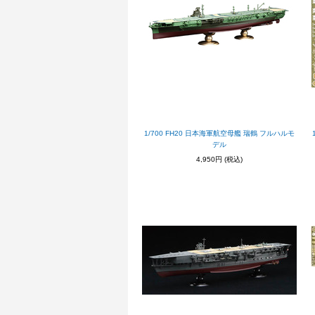
1/700 FH20 日本海軍航空母艦 瑞鶴 フルハルモ
デル
4,950円
(税込)