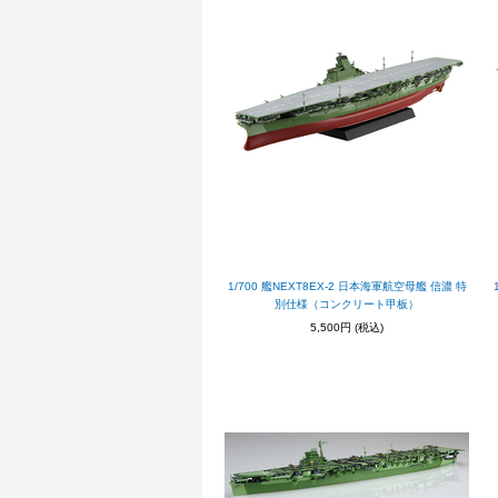
1/700 艦NEXT8EX-2 日本海軍航空母艦 信濃 特
別仕様（コンクリート甲板）
5,500円
(税込)