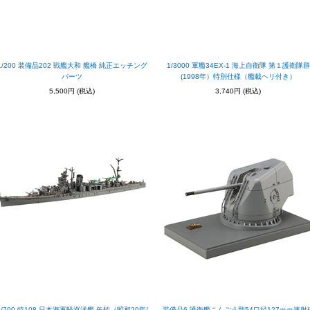
1/200 装備品202 戦艦大和 艦橋 純正エッチング
1/3000 軍艦34EX-1 海上自衛隊 第１護衛隊群
パーツ
(1998年）特別仕様（艦載ヘリ付き）
5,500円
(税込)
3,740円
(税込)
1/700 特108 日本海軍軽巡洋艦 矢矧（昭和20年/
装備品6 護衛艦こんごう型54口径127ｍｍ速射