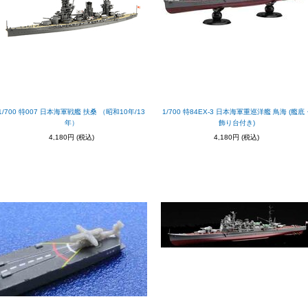
1/700 特007 日本海軍戦艦 扶桑 （昭和10年/13
1/700 特84EX-3 日本海軍重巡洋艦 鳥海 (艦底
年）
飾り台付き)
4,180円
(税込)
4,180円
(税込)