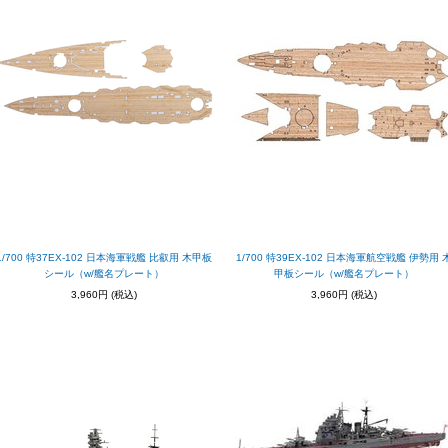
1/700 特37EX-102 日本海軍戦艦 比叡用 木甲板
1/700 特39EX-102 日本海軍航空戦艦 伊勢用 
シール（w/艦名プレート）
甲板シール（w/艦名プレート）
3,960円
(税込)
3,960円
(税込)