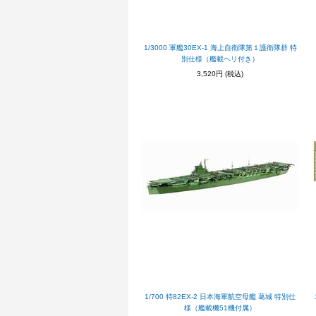
1/3000 軍艦30EX-1 海上自衛隊第１護衛隊群 特
別仕様（艦載ヘリ付き）
3,520円
(税込)
1/700 特82EX-2 日本海軍航空母艦 葛城 特別仕
様（艦載機51機付属）