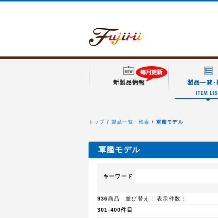
トップ
製品一覧・検索
軍艦モデル
フジミ模型
軍艦モデル
キーワード
936
商品 並び替え：
表示件数：
301-400件目