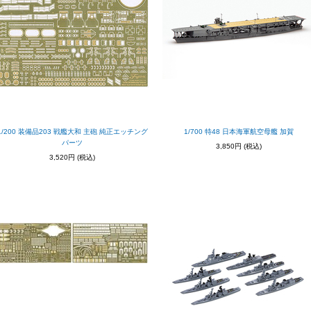
1/200 装備品203 戦艦大和 主砲 純正エッチング
1/700 特48 日本海軍航空母艦 加賀
パーツ
3,850円
(税込)
3,520円
(税込)