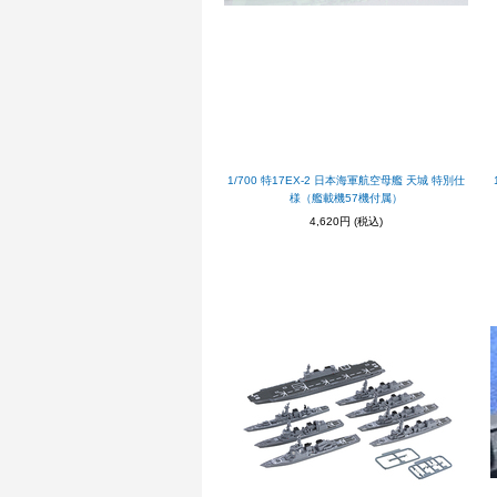
1/700 特17EX-2 日本海軍航空母艦 天城 特別仕
様（艦載機57機付属）
4,620円
(税込)