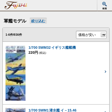
軍艦モデル
絞り込む
1-6件/936件
1/700 SWM32 イギリス艦載機
220円
(税込)
1/700 SWM1 潜水艦 イ－15.46