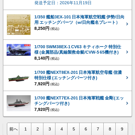
発送予定日：2026年11月19日
1/350 艦船3EX-101 日本海軍航空戦艦 伊勢/日向
用 エッチングパーツ（w/日向艦名プレート）
8,250円
(税込)
1/700 SWM38EX-1 CV63 キティホーク 特別仕
様 (金属部品/真鍮製救命艇/CVW-5 65機付き)
8,140円
(税込)
1/700 艦NEXT8EX-201 日本海軍航空母艦 信濃
特別仕様 (エッチングパーツ付き)
7,920円
(税込)
1/700 艦NEXT7EX-201 日本海軍戦艦 金剛 (エッ
チングパーツ付き)
7,920円
(税込)
前へ
1
2
3
4
5
6
7
8
9