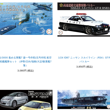
1/3000 集める軍艦7 捷一号作戦/北号作戦 航空
1/24 ID87 ニッサン スカイライン（R34）GT-
戦艦艦隊セット （伊勢/日向/瑞鶴/大淀/駆逐艦7
パトカー
隻）
3,850円
(税込)
3,080円
(税込)