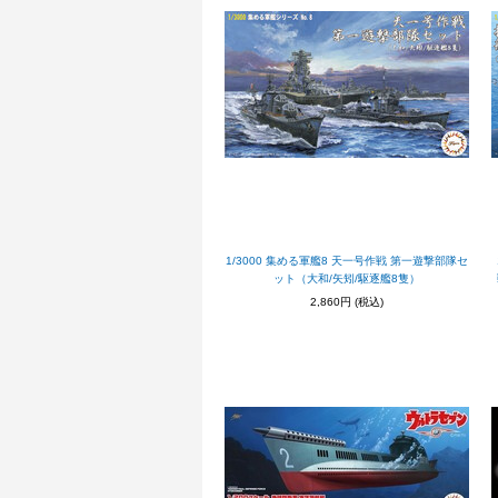
1/3000 集める軍艦8 天一号作戦 第一遊撃部隊セ
ット（大和/矢矧/駆逐艦8隻）
2,860円
(税込)