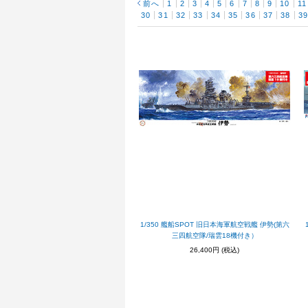
前へ
1
2
3
4
5
6
7
8
9
10
11
30
31
32
33
34
35
36
37
38
3
1/350 艦船SPOT 旧日本海軍航空戦艦 伊勢(第六
三四航空隊/瑞雲18機付き）
26,400円
(税込)