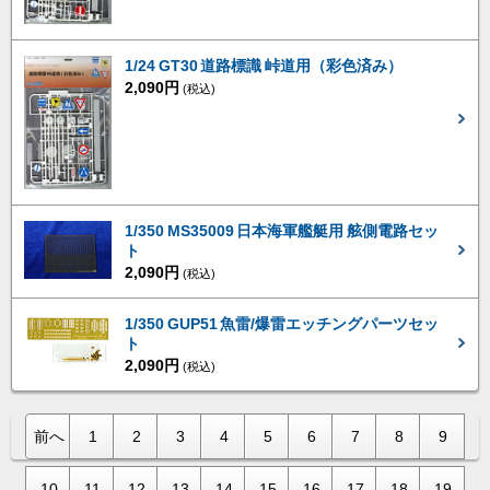
1/24 GT30 道路標識 峠道用（彩色済み）
2,090円
(税込)
1/350 MS35009 日本海軍艦艇用 舷側電路セッ
ト
2,090円
(税込)
1/350 GUP51 魚雷/爆雷エッチングパーツセッ
ト
2,090円
(税込)
前へ
1
2
3
4
5
6
7
8
9
10
11
12
13
14
15
16
17
18
19