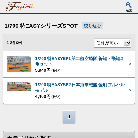
1/700 特EASYシリーズSPOT
絞り込む
1-2件/2件
1/700 特EASYSP1 第二航空艦隊 蒼龍・飛龍 2
隻セット
5,940円
(税込)
1/700 特EASYSP2 日本海軍戦艦 金剛 フルハル
モデル
4,400円
(税込)
1