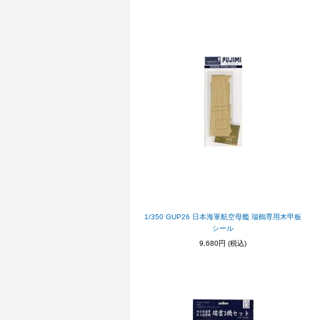
1/350 GUP26 日本海軍航空母艦 瑞鶴専用木甲板
シール
9,680円
(税込)