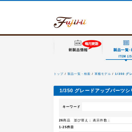
トップ
製品一覧・検索
軍艦モデル
1/350
フジミ模型
1/350 グレードアップパーツ
キーワード
26
商品 並び替え：
表示件数：
1-25件目