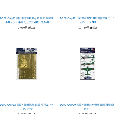
1/350 Gup43 旧日本海軍航空母艦 飛龍 艦載機
1/350 Gup40 日本海軍航空母艦 加賀専用エッ
12機セット 中島九七式三号艦上攻撃機
ングパーツSP2
1,650円
(税込)
10,780円
(税込)
1/350 GUP32 旧日本海軍戦艦 山城 専用エッチ
1/350 GUP29 旧日本海軍航空母艦 瑞鶴用艦載
ングパーツ
セット