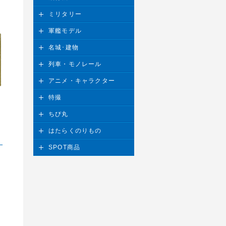
ミリタリー
軍艦モデル
名城･建物
列車・モノレール
アニメ・キャラクター
特撮
ちび丸
はたらくのりもの
ー
SPOT商品