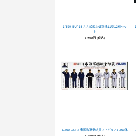
1/350 GUP18 九九式艦上爆撃機11型12機セッ
ト
1,650円
(税込)
1/350 GUP3 帝国海軍乗組員フィギュア1 350体