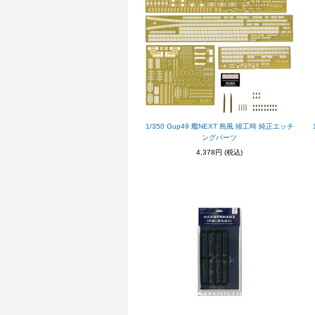
1/350 Gup49 艦NEXT 島風 竣工時 純正エッチ
ングパーツ
4,378円
(税込)