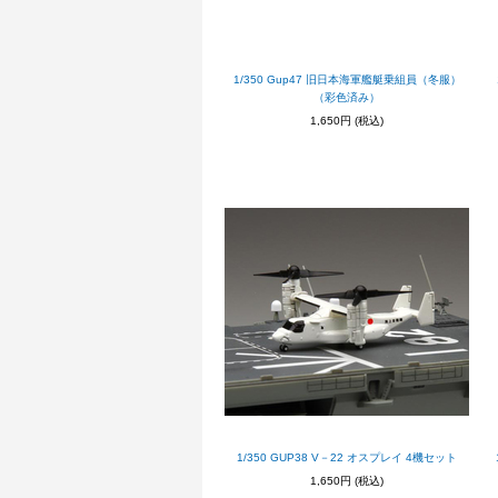
1/350 Gup47 旧日本海軍艦艇乗組員（冬服）
（彩色済み）
1,650円
(税込)
1/350 GUP38 V－22 オスプレイ 4機セット
1,650円
(税込)