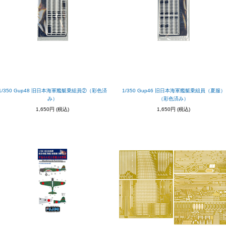
1/350 Gup48 旧日本海軍艦艇乗組員②（彩色済
1/350 Gup46 旧日本海軍艦艇乗組員（夏服）
み）
（彩色済み）
1,650円
(税込)
1,650円
(税込)