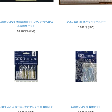
1/350 GUP20 翔鶴専用エッチングパーツA/B/C/
1/350 GUP24 汎用ジャッキステー
真鍮砲身セット
3,080円
(税込)
10,780円
(税込)
1/350 GUP4 四一式三十六センチ主砲 真鍮砲身
1/350 GUP9 搭載機セット