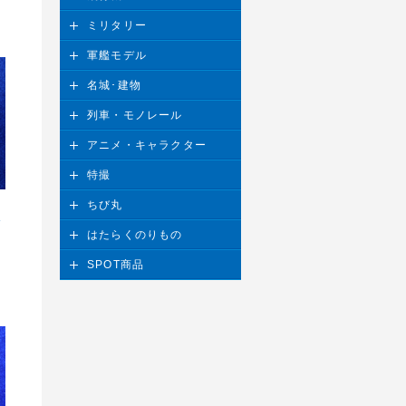
ミリタリー
軍艦モデル
名城･建物
列車・モノレール
アニメ・キャラクター
特撮
ちび丸
ッ
はたらくのりもの
SPOT商品