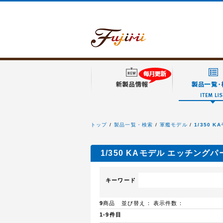
トップ
製品一覧・検索
軍艦モデル
1/350 
フジミ模型
1/350 KAモデル エッチングパ
キーワード
9
商品 並び替え：
表示件数：
1-9件目