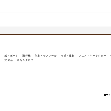
イ
船・ボート
飛行機
列車・モノレール
名城・建物
アニメ・キャラクター
ー
完成品
総合カタログ