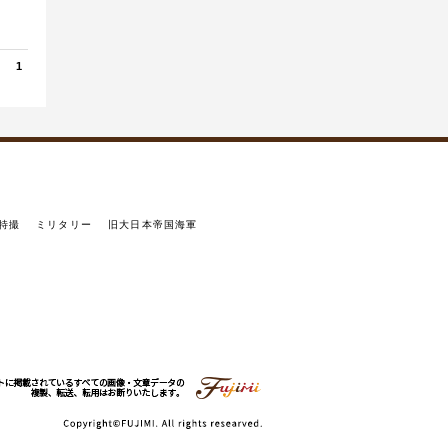
1
特撮
ミリタリー
旧大日本帝国海軍