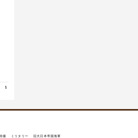
1
特撮
ミリタリー
旧大日本帝国海軍