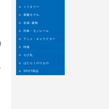
ミリタリー
軍艦モデル
名城･建物
列車・モノレール
アニメ・キャラクター
特撮
ちび丸
はたらくのりもの
/
SPOT商品