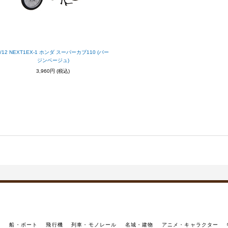
1/12 NEXT1EX-1 ホンダ スーパーカブ110 (バー
ジンベージュ)
3,960円
(税込)
イ
船・ボート
飛行機
列車・モノレール
名城・建物
アニメ・キャラクター