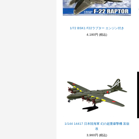
1/72 BSK1 F22ラプター エンジン付き
4,180円
(税込)
1/144 14417 日本陸海軍 幻の超重爆撃機 富嶽
改
3,960円
(税込)