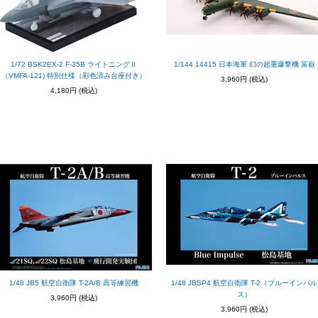
1/72 BSK2EX-2 F-35B ライトニングⅡ
1/144 14415 日本海軍 幻の超重爆撃機 富嶽
（VMFA-121) 特別仕様（彩色済み台座付き）
3,960円
(税込)
4,180円
(税込)
1/48 JB5 航空自衛隊 T-2A/B 高等練習機
1/48 JBSP4 航空自衛隊 T-2（ブルーインパル
ス）
3,960円
(税込)
3,960円
(税込)