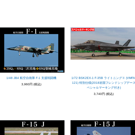
1/48 JB4 航空自衛隊 F-1 支援戦闘機
1/72 BSK2EX-1 F-35B ライトニングⅡ (VMFA
121) 特別仕様(2018岩国フレンドシップデー
3,960円
(税込)
ペシャルマーキング付き)
3,740円
(税込)