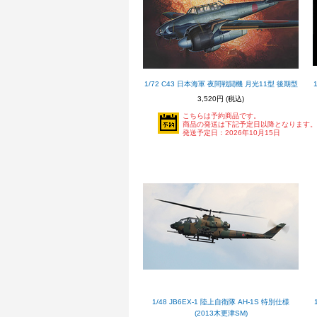
1/72 C43 日本海軍 夜間戦闘機 月光11型 後期型
3,520円
(税込)
こちらは予約商品です。
商品の発送は下記予定日以降となります。
発送予定日：2026年10月15日
1/48 JB6EX-1 陸上自衛隊 AH-1S 特別仕様
(2013木更津SM)