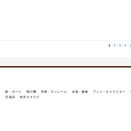
1
2
3
4
イ
船・ボート
飛行機
列車・モノレール
名城・建物
アニメ・キャラクター
ー
完成品
総合カタログ