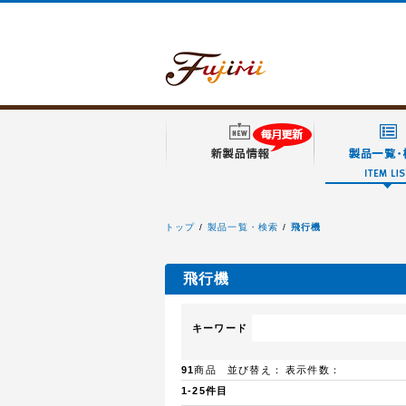
トップ
製品一覧・検索
飛行機
フジミ模型
飛行機
キーワード
91
商品 並び替え：
表示件数：
1-25件目