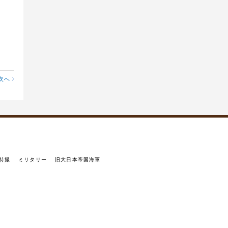
次へ
特撮
ミリタリー
旧大日本帝国海軍