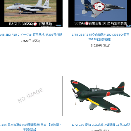
1/48 JB3 F15-J イーグル 百里基地 第305飛行隊
1/48 JBSP2 航空自衛隊F-15J (305SQ/百里
2012特別塗装機）
3,520円
(税込)
3,520円
(税込)
1/144 日本海軍幻の超重爆撃機 富嶽 【塗装済・
1/72 C39 愛知 九九式艦上爆撃機 11型/22型
半完成品】
3,300円
(税込)