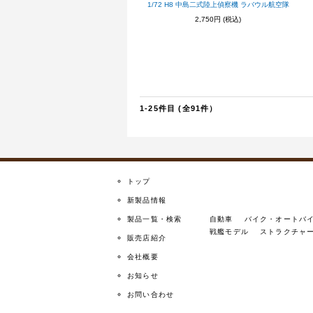
1/72 H8 中島二式陸上偵察機 ラバウル航空隊
2,750円
(税込)
1-25件目 (全91件）
トップ
新製品情報
製品一覧・検索
自動車
バイク・オートバ
戦艦モデル
ストラクチャ
販売店紹介
会社概要
お知らせ
お問い合わせ