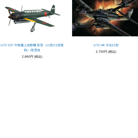
1/72 C37 中島艦上偵察機 彩雲（11型/11型夜
1/72 H6 月光21型
戦）/彩雲改
2,750円
(税込)
2,860円
(税込)