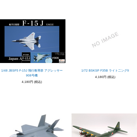
1/48 JBSP5 F-15J 飛行教導群 アグレッサー
1/72 BSKSP F35B ライト二ングII
908号機
4,180円
(税込)
4,180円
(税込)