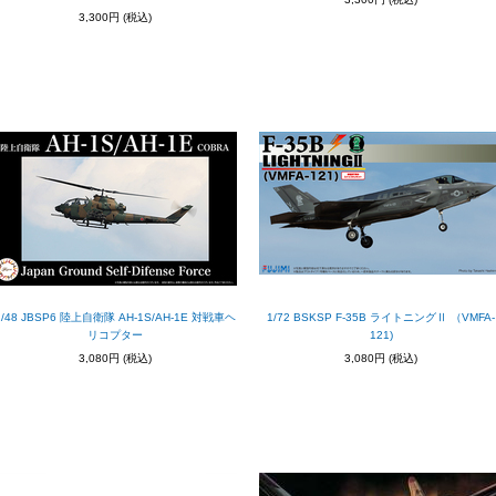
3,300円
(税込)
1/48 JBSP6 陸上自衛隊 AH-1S/AH-1E 対戦車ヘ
1/72 BSKSP F-35B ライトニングⅡ （VMFA-
リコプター
121)
3,080円
(税込)
3,080円
(税込)