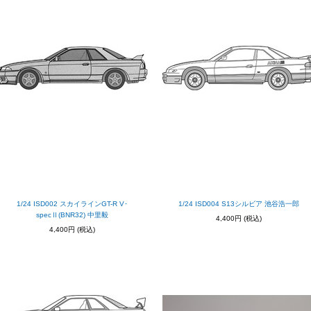
1/24 ISD002 スカイラインGT-R V･
1/24 ISD004 S13シルビア 池谷浩一郎
specⅡ(BNR32) 中里毅
4,400円
(税込)
4,400円
(税込)