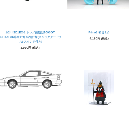
1/24 ISD1EX-1 トレノ前期型1600GT
Ptimo1 初音ミク
APEXAE86藤原拓海 特別仕様(キャラクターアク
4,180円
(税込)
リルスタンド付き)
3,960円
(税込)