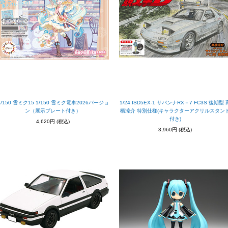
1/150 雪ミク15 1/150 雪ミク電車2026バージョ
1/24 ISD5EX-1 サバンナRX－7 FC3S 後期型 
ン（展示プレート付き）
橋涼介 特別仕様(キャラクターアクリルスタン
付き)
4,620円
(税込)
3,960円
(税込)