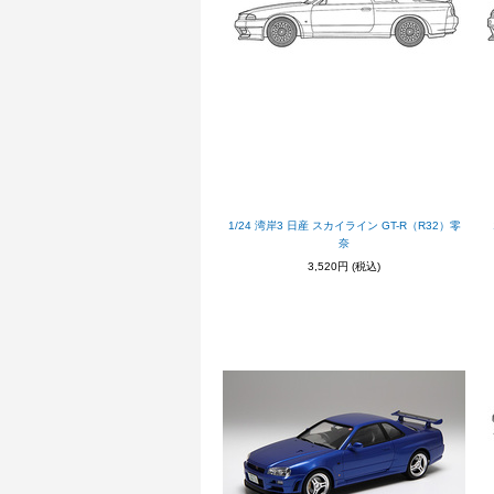
1/24 湾岸3 日産 スカイライン GT-R（R32）零
奈
3,520円
(税込)