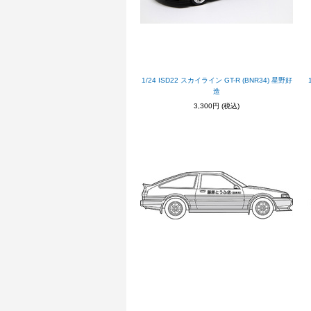
1/24 ISD22 スカイライン GT-R (BNR34) 星野好
造
3,300円
(税込)