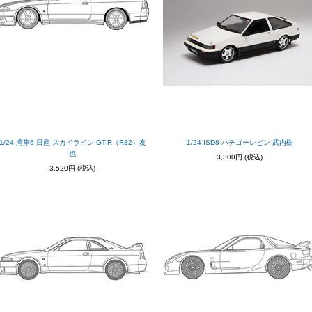
1/24 湾岸6 日産 スカイライン GT-R（R32）友
1/24 ISD8 ハチゴーレビン 武内樹
也
3,300円
(税込)
3,520円
(税込)