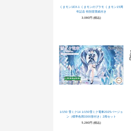
くまモン1EX-1 くまモンのプラモ くまモン15周
年記念 特別背景紙付き
3,080円
(税込)
1/150 雪ミク14 1/150雪ミク電車2025バージョ
ン（標準色用3300形付き）2両セット
5,280円
(税込)