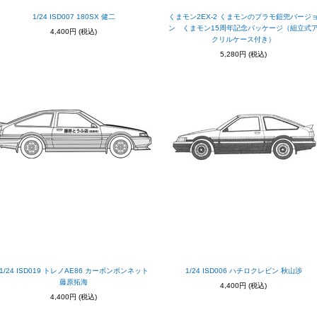
1/24 ISD007 180SX 健二
くまモン2EX-2 くまモンのプラモ鎧兜バージ
ン くまモン15周年記念パッケージ（組立式
4,400円
(税込)
クリルケース付き）
5,280円
(税込)
1/24 ISD019 トレノAE86 カーボンボンネット
1/24 ISD006 ハチロクレビン 秋山渉
藤原拓海
4,400円
(税込)
4,400円
(税込)