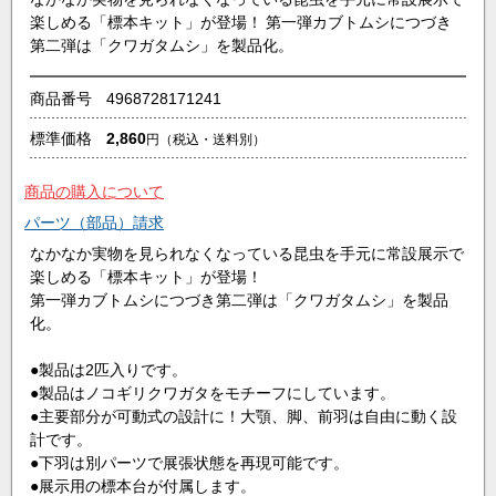
楽しめる「標本キット」が登場！ 第一弾カブトムシにつづき
第二弾は「クワガタムシ」を製品化。
商品番号
4968728171241
標準価格
2,860
円
（税込・送料別）
商品の購入について
パーツ（部品）請求
なかなか実物を見られなくなっている昆虫を手元に常設展示で
楽しめる「標本キット」が登場！
第一弾カブトムシにつづき第二弾は「クワガタムシ」を製品
化。
●製品は2匹入りです。
●製品はノコギリクワガタをモチーフにしています。
●主要部分が可動式の設計に！大顎、脚、前羽は自由に動く設
計です。
●下羽は別パーツで展張状態を再現可能です。
●展示用の標本台が付属します。