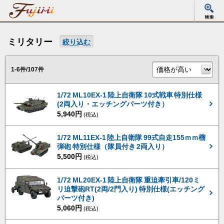
ミリタリー
絞り込む
1-6件/107件
1/72 ML10EX-1 陸上自衛隊 10式戦車 特別仕様
(2両入り・エッチングパーツ付き）
5,940円
(税込)
1/72 ML11EX-1 陸上自衛隊 99式自走155ｍｍ榴
弾砲 特別仕様（隊員付き 2両入り）
5,500円
(税込)
1/72 ML20EX-1 陸上自衛隊 重迫牽引車/120ミ
リ迫撃砲RT(2両/2門入り) 特別仕様(エッチング
パーツ付き)
5,060円
(税込)