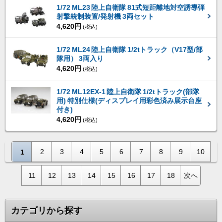
1/72 ML23 陸上自衛隊 81式短距離地対空誘導弾
射撃統制装置/発射機 3両セット
4,620円
(税込)
1/72 ML24 陸上自衛隊 1/2tトラック（V17型/部
隊用） 3両入り
4,620円
(税込)
1/72 ML12EX-1 陸上自衛隊 1/2tトラック(部隊
用) 特別仕様(ディスプレイ用彩色済み展示台座
付き)
4,620円
(税込)
2
3
4
5
6
7
8
9
10
1
11
12
13
14
15
16
17
18
次へ
カテゴリから探す