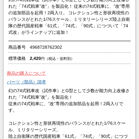
れた「74式戦車”改”」を製品化！ 従来の74式戦車に、”改”専用
の追加部品を起用！2両入り。 コレクション性と形状再現性の
バランスがとれた1/76スケール、ミリタリーシリーズ陸上自衛
隊の歴代国産戦車「61式」「74式」「90式」につづいて「74
式改」がラインナップに追加！
商品番号
4968728762302
標準価格
2,420
円
（税込・送料別）
商品の購入について
パーツ（部品）請求
幻の74式戦車改（試作車）とG型として少数が能力向上改修さ
れた「74式戦車”改”」を製品化！
従来の74式戦車に、”改”専用の追加部品を起用！2両入りで
す。
コレクション性と形状再現性のバランスがとれた1/76スケー
ル、ミリタリーシリーズ。
陸上自衛隊の歴代国産戦車「61式」「74式」「90式」につづ