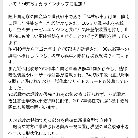
いて「74式改」がラインナップに追加！
陸上自衛隊の国産第２世代戦車である「74式戦車」は国土防衛
に適した性能を有した設計がなされ、105ミリ戦車砲を搭載
し、空冷ディーゼルエンジンと共に油気圧懸架装置を持ち、世
界的にも珍しい車体傾斜をさせることのできる機能を持ってい
ます。
昭和49年から平成元年までで873両が調達され、90式戦車への
調達へ移行しつつも、現在も戦車大隊には現役配備されていま
す。
また近代化改修の試作車１両と量産改修車4両が存在し、熱線
暗視装置やレーザー検知器が搭載され、74式戦車改（正式呼称
G型）と呼ばれており、試作車はサイドスカートも装着してい
ました。
90式戦車の調達が優先されその後改修は行われず、74式戦車
改は富士学校戦車教導隊に配備、2017年現在では第1機甲教育
隊にも所属車両がいます。
★74式改の特徴である部分を的確に新規金型で立体化
砲塔左前方に搭載される熱線暗視装置は横型の量産改修車を
ベースに形状化しました。