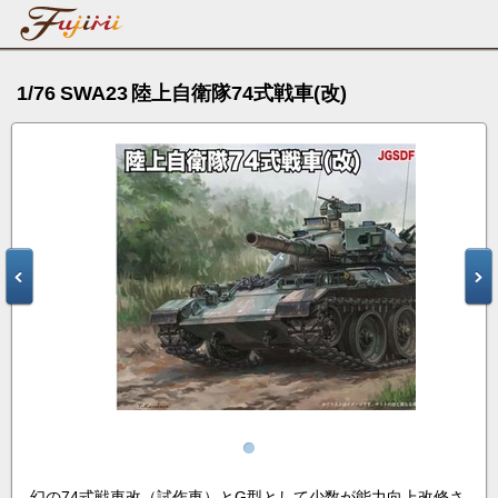
1/76 SWA23 陸上自衛隊74式戦車(改)
幻の74式戦車改（試作車）とG型として少数が能力向上改修さ