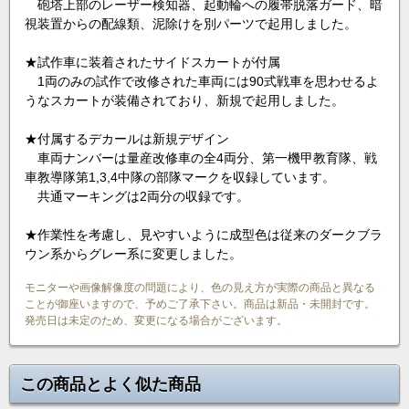
砲塔上部のレーザー検知器、起動輪への履帯脱落ガード、暗
視装置からの配線類、泥除けを別パーツで起用しました。
★試作車に装着されたサイドスカートが付属
1両のみの試作で改修された車両には90式戦車を思わせるよ
うなスカートが装備されており、新規で起用しました。
★付属するデカールは新規デザイン
車両ナンバーは量産改修車の全4両分、第一機甲教育隊、戦
車教導隊第1,3,4中隊の部隊マークを収録しています。
共通マーキングは2両分の収録です。
★作業性を考慮し、見やすいように成型色は従来のダークブラ
ウン系からグレー系に変更しました。
モニターや画像解像度の問題により、色の見え方が実際の商品と異なる
ことが御座いますので、予めご了承下さい。商品は新品・未開封です。
発売日は未定のため、変更になる場合がございます。
この商品とよく似た商品