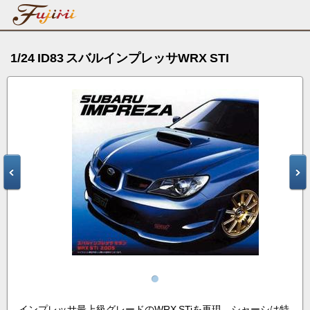
1/24 ID83 スバルインプレッサWRX STI
インプレッサ最上級グレードのWRX STiを再現。シャーシは特