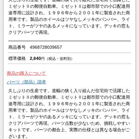
ミゼットⅡの郵便自動車。ミゼットⅡは都市部での小口配達用
途専用に設計され、１９９６年から２００１年に製造された商
用車です。製品のホイールはツヤなしメッキのバンパー、ライ
ト、ミラーがツヤのあるメッキになっています。デッキの窓も
クリアパーツで再現。
商品番号
4968728039657
標準価格
2,640
円
（税込・送料別）
商品の購入について
パーツ（部品）請求
久しぶりの生産です。道幅の狭く入り組んだ住宅街で活躍した
ミゼットⅡの郵便自動車。ミゼットⅡは都市部での小口配達用
途専用に設計され、１９９６年から２００１年に製造された商
用車です。製品のホイールはツヤなしメッキのバンパー、ライ
ト、ミラーがツヤのあるメッキになっています。デッキの窓も
クリアパーツで再現。パーツ点数が少ないため、挑戦しやすい
キットです。パーツの都合上、実際の仕様とは異なる場合がご
ざいます。