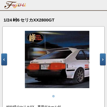
1/24 峠6 セリカXX2800GT
峠仕様のセリカXX。専用デカール付。