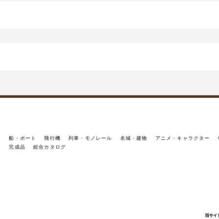
イ
船・ボート
飛行機
列車・モノレール
名城・建物
アニメ・キャラクター
ー
完成品
総合カタログ