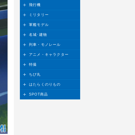
飛行機
ミリタリー
軍艦モデル
名城･建物
列車・モノレール
アニメ・キャラクター
特撮
ちび丸
はたらくのりもの
SPOT商品