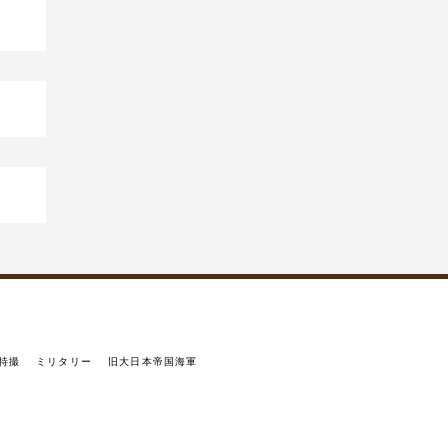
特撮
ミリタリー
旧大日本帝国海軍