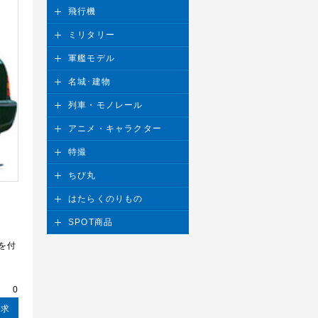
飛行機
ミリタリー
軍艦モデル
名城･建物
列車・モノレール
アニメ・キャラクター
特撮
ちび丸
はたらくのりもの
SPOT商品
を付
請求