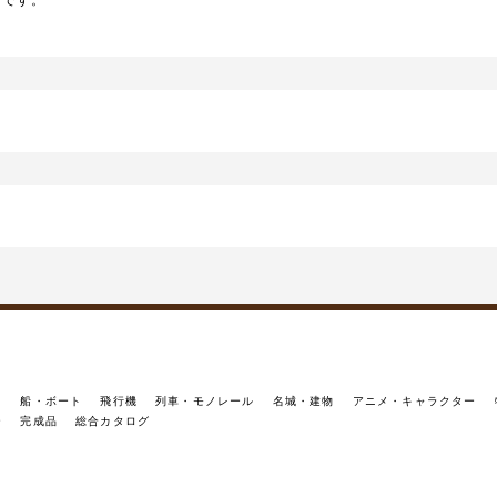
封です。
イ
船・ボート
飛行機
列車・モノレール
名城・建物
アニメ・キャラクター
ー
完成品
総合カタログ