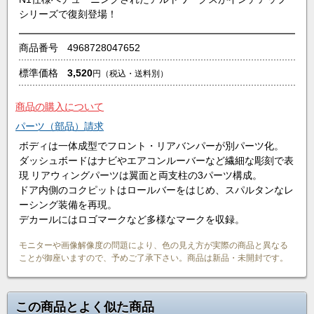
シリーズで復刻登場！
商品番号
4968728047652
標準価格
3,520
円
（税込・送料別）
商品の購入について
パーツ（部品）請求
ボディは一体成型でフロント・リアバンパーが別パーツ化。
ダッシュボードはナビやエアコンルーバーなど繊細な彫刻で表
現 リアウィングパーツは翼面と両支柱の3パーツ構成。
ドア内側のコクピットはロールバーをはじめ、スパルタンなレ
ーシング装備を再現。
デカールにはロゴマークなど多様なマークを収録。
モニターや画像解像度の問題により、色の見え方が実際の商品と異なる
ことが御座いますので、予めご了承下さい。商品は新品・未開封です。
この商品とよく似た商品