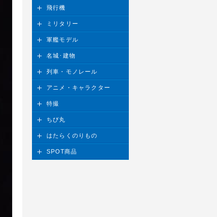
飛行機
ミリタリー
軍艦モデル
名城･建物
列車・モノレール
アニメ・キャラクター
特撮
ちび丸
はたらくのりもの
SPOT商品