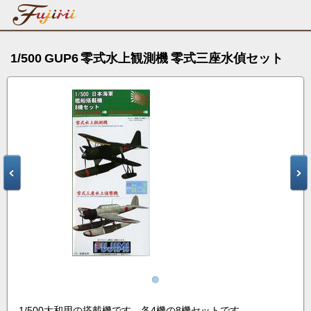
1/500 GUP6 零式水上観測機 零式三座水偵セット
1/500大和用の搭載機です。各4機の8機セットです。