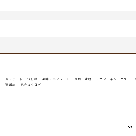
イ
船・ボート
飛行機
列車・モノレール
名城・建物
アニメ・キャラクター
ー
完成品
総合カタログ