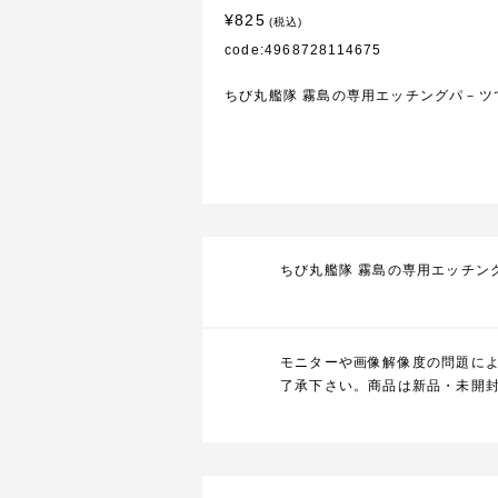
¥825
(税込)
code:4968728114675
ちび丸艦隊 霧島の専用エッチングパ－ツ
ちび丸艦隊 霧島の専用エッチン
モニターや画像解像度の問題に
了承下さい。商品は新品・未開