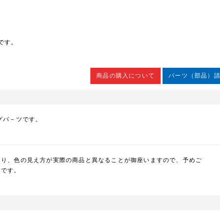
です。
商品の購入について
パーツ（部品）
グパ－ツです。
より、色の見え方が実際の商品と異なることが御座いますので、予めご
封です。