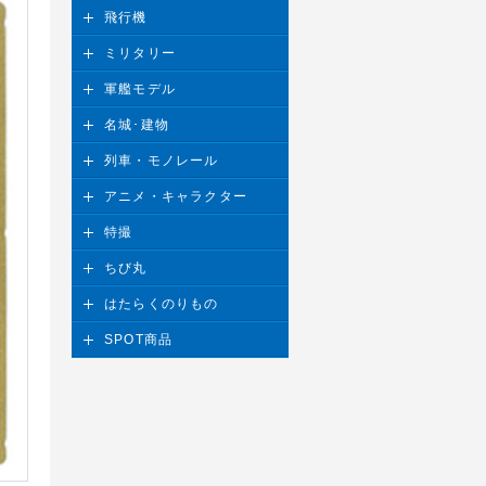
飛行機
ミリタリー
軍艦モデル
名城･建物
列車・モノレール
アニメ・キャラクター
特撮
ちび丸
はたらくのりもの
SPOT商品