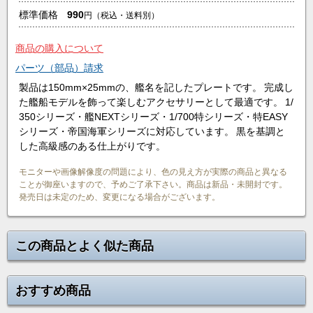
標準価格
990
円
（税込・送料別）
商品の購入について
パーツ（部品）請求
製品は150mm×25mmの、艦名を記したプレートです。 完成し
た艦船モデルを飾って楽しむアクセサリーとして最適です。 1/
350シリーズ・艦NEXTシリーズ・1/700特シリーズ・特EASY
シリーズ・帝国海軍シリーズに対応しています。 黒を基調と
した高級感のある仕上がりです。
モニターや画像解像度の問題により、色の見え方が実際の商品と異なる
ことが御座いますので、予めご了承下さい。商品は新品・未開封です。
発売日は未定のため、変更になる場合がございます。
この商品とよく似た商品
おすすめ商品