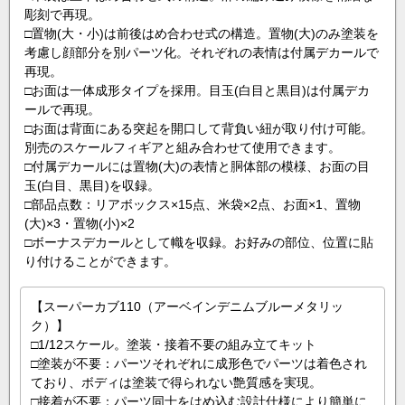
彫刻で再現。
□置物(大・小)は前後はめ合わせ式の構造。置物(大)のみ塗装を
考慮し顔部分を別パーツ化。それぞれの表情は付属デカールで
再現。
□お面は一体成形タイプを採用。目玉(白目と黒目)は付属デカ
ールで再現。
□お面は背面にある突起を開口して背負い紐が取り付け可能。
別売のスケールフィギアと組み合わせて使用できます。
□付属デカールには置物(大)の表情と胴体部の模様、お面の目
玉(白目、黒目)を収録。
□部品点数：リアボックス×15点、米袋×2点、お面×1、置物
(大)×3・置物(小)×2
□ボーナスデカールとして幟を収録。お好みの部位、位置に貼
り付けることができます。
【スーパーカブ110（アーベインデニムブルーメタリッ
ク）】
□1/12スケール。塗装・接着不要の組み立てキット
□塗装が不要：パーツそれぞれに成形色でパーツは着色され
ており、ボディは塗装で得られない艶質感を実現。
□接着が不要：パーツ同士をはめ込む設計仕様により簡単に