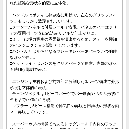
れた複雑な形状を的確に立体化。
□ハンドルはボディに挟み込む形状で、左右のグリップスイ
ッチもしっかり造形されています。
□メーターパネルは付属シールで表現、パネルカバーはクリ
アの専用パーツをはめ込みリアルな仕上がりに。
□ミラーは極力実車の雰囲気を演出するため、ステーを極細
のインジェクション設計としています。
□ハンドルとは別色となるブレーキレバー別パーツかつ的確
な形状で再現。
□ヘッドライトはレンズをクリアパーツで用意、内部の形状
も繊細な彫刻で表現。
□エンジンは左右および前方部に分割した3パーツ構成で外形
形状を立体的に表現。
□チェンジペダルは1ピースパーツでバー断面やペダル形状に
至るまで正確にに再現。
□マフラーは3ピース構造で排気口の再現と円錐状の形状を両
立、再現しています。
□スーパーカブの特徴でもあるレッグシールド内側のフック