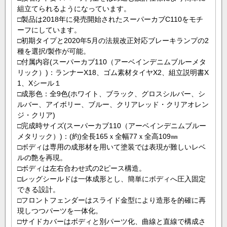
組立てられるようになっています。
□製品は2018年に発売開始されたスーパーカブC110をモチ
ーフにしています。
□初期タイプと2020年5月の法規改正対応ブレーキランプの2
種を選択/製作が可能。
□付属内容(スーパーカブ110（アーベインデニムブルーメタ
リック）)：ランナーX18、ゴム素材タイヤX2、組立説明書X
1、Xシール１
□成形色：全9色(ホワイト、ブラック、グロスシルバー、シ
ルバー、アイボリー、ブルー、クリアレッド・クリアオレン
ジ・クリア)
□完成時サイズ(スーパーカブ110（アーベインデニムブルー
メタリック）)：(約)全長165ｘ全幅77ｘ全高109㎜
□ボディは専用の成形材を用いて塗装では表現が難しいレベ
ルの艶を再現。
□ボディは左右合わせ式の2ピース構造。
□レッグシールドは一体成形とし、簡単にボディへ圧入固定
できる設計。
□フロントフェンダーはスライド金型により造形を的確に再
現しつつパーツを一体化。
□サイドカバーはボディと別パーツ化、曲線と直線で構成さ