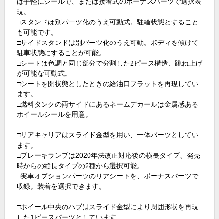
は手軽にシールで、または接着式のボーナスパーツで選択表
現。
□スタンドは別パーツ化のうえ可動式。駐輪状態とすること
も可能です。
□サイドスタンドは別パーツ化のうえ可動。ボディを傾けて
駐車状態にすることが可能。
□シートは色調と同じ部分で分割した2ピース構造、跳ね上げ
が可能な可動式。
□シートを開状態としたときの給油口フラットを再現してい
ます。
□燃料タンクの両サイドにあるネームデカールは金属感ある
ホイールシールを用意。
□リアキャリアはスライド金型を用い、一体パーツとしてい
ます。
□ブレーキランプは2020年法改正対応後の横長タイプ、発売
時からの縦長タイプの2種から選択可能。
□実車オプションパーツのリアシートを、ボーナスパーツで
収録。装着を選択できます。
□ホイール中央のハブはスライド金型により周囲形状を再現
した1ピースパーツとしています。