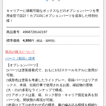
キャリアーに積載可能なボックスなどのオプションパーツを専
用金型で設計！カブ110にオプションパーツを追加した特別仕
様！
商品番号
4968728142197
標準価格
4,950
円
（税込・送料別）
商品の購入について
パーツ（部品）請求
【オプションパーツ】
□パーツは塗装接着式で、おもに1/12スケールモデルに使用が
可能。
□成形色は塗装を考慮したライトグレー。収録パーツはリアボ
ックス、米袋、伝統行事で使用されるお面、縁起物の置物
(大・小)の多彩なラインナップで構成。
□リアボックスは蓋、箱、ロック部分・キャリア固定金具を別
パーツ化。閉状態の再現が可能。
□米袋は上下はめ合わせ式の構造。麻の編み込み模様を精細な