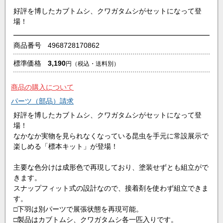
好評を博したカブトムシ、クワガタムシがセットになって登
場！
商品番号
4968728170862
標準価格
3,190
円
（税込・送料別）
商品の購入について
パーツ（部品）請求
好評を博したカブトムシ、クワガタムシがセットになって登
場！
なかなか実物を見られなくなっている昆虫を手元に常設展示で
楽しめる「標本キット」が登場！
主要な色分けは成形色で再現しており、塗装せずとも組立がで
きます。
スナップフィット式の設計なので、接着剤を使わず組立できま
す。
□下羽は別パーツで展張状態を再現可能。
□製品はカブトムシ、クワガタムシ各一匹入りです。