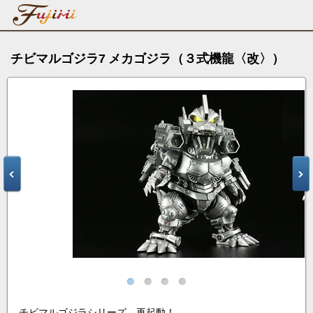
チビマルゴジラ7 メカゴジラ（３式機龍〈改〉）
チビマルゴジラシリーズ 再起動！