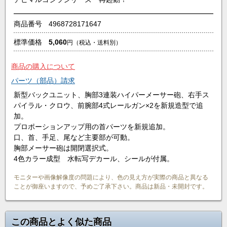
商品番号
4968728171647
標準価格
5,060
円
（税込・送料別）
商品の購入について
パーツ（部品）請求
新型バックユニット、胸部3連装ハイパーメーサー砲、右手ス
パイラル・クロウ、前腕部4式レールガン×2を新規造型で追
加。
プロポーションアップ用の首パーツを新規追加。
口、首、手足、尾など主要部が可動。
胸部メーサー砲は開閉選択式。
4色カラー成型 水転写デカール、シールが付属。
モニターや画像解像度の問題により、色の見え方が実際の商品と異なる
ことが御座いますので、予めご了承下さい。商品は新品・未開封です。
この商品とよく似た商品