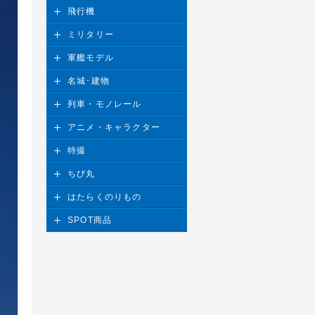
飛行機
ミリタリー
軍艦モデル
名城･建物
列車・モノレール
アニメ・キャラクター
特撮
ちび丸
はたらくのりもの
SPOT商品