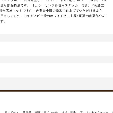
度な部品構成です。 【カラーリング再現用ステッカー付き】 □組み立
ラ複合素材キットですが、必要最小限の塗装で仕上げていただけるよう
用意しました。 □キャノピー枠のホワイトと、主翼/ 尾翼の動翼部分の
ます。
イ
船・ボート
飛行機
列車・モノレール
名城・建物
アニメ・キャラクター