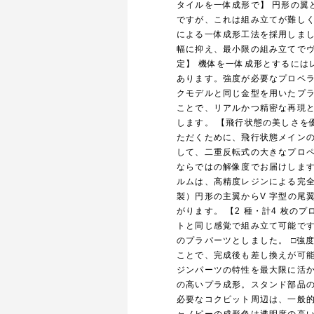
タイルを一体成形で】 円形の翼
ですが、これは組み立てが難し
による一体成形工法を採用しま
幅に抑え、最小限の組み立てでヴ
定】 機体を一体成形とするには
あります。強度が必要なプロペ
クモデルと同じ金型を用いたプ
ことで、リアルかつ精密な再現
します。 【飛行状態の美しさを
ただくために、飛行状態メインの
して、二重反転式の大きなプロ
ならではの解像度でお届けします
ルムは、高精度レジンによる完全
製）円形の主翼からV 字型の尾
がります。 【2 種・計4 枚の
トと同じ感覚で組み立て可能です
のプラパーツとしました。 □強度
ことで、完成後も差し換えが可能
ジンパーツの特性を最大限に活か
の高いプラ成形。スタンド部品の
必要なコクピット周辺は、一般的な
ャノピーの成形色は透明度の高い