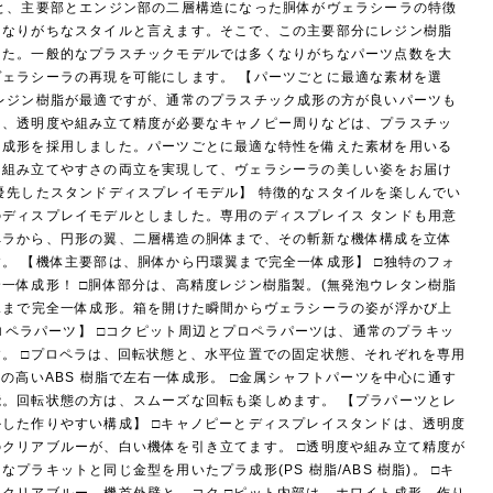
と、主要部とエンジン部の二層構造になった胴体がヴェラシーラの特徴
くなりがちなスタイルと言えます。そこで、この主要部分にレジン樹脂
した。一般的なプラスチックモデルでは多くなりがちなパーツ点数を大
ェラシーラの再現を可能にします。 【パーツごとに最適な素材を選
レジン樹脂が最適ですが、通常のプラスチック成形の方が良いパーツも
ラ、透明度や組み立て精度が必要なキャノピー周りなどは、プラスチッ
ラ成形を採用しました。パーツごとに最適な特性を備えた素材を用いる
と組み立てやすさの両立を実現して、ヴェラシーラの美しい姿をお届け
優先したスタンドディスプレイモデル】 特徴的なスタイルを楽しんでい
ディスプレイモデルとしました。専用のディスプレイス タンドも用意
ペラから、円形の翼、二層構造の胴体まで、その斬新な機体構成を立体
。 【機体主要部は、胴体から円環翼まで完全一体成形】 □独特のフォ
一体成形！ □胴体部分は、高精度レジン樹脂製。(無発泡ウレタン樹脂
翼まで完全一体成形。箱を開けた瞬間からヴェラシーラの姿が浮かび上
プロペラパーツ】 □コクピット周辺とプロペラパーツは、通常のプラキッ
。 □プロペラは、回転状態と、水平位置での固定状態、それぞれを専用
の高いABS 樹脂で左右一体成形。 □金属シャフトパーツを中心に通す
。回転状態の方は、スムーズな回転も楽しめます。 【プラパーツとレ
した作りやすい構成】 □キャノピーとディスプレイスタンドは、透明度
クリアブルーが、白い機体を引き立てます。 □透明度や組み立て精度が
プラキットと同じ金型を用いたプラ成形(PS 樹脂/ABS 樹脂)。 □キ
クリアブルー。機首外壁と、コク □ピット内部は、ホワイト成形。作り