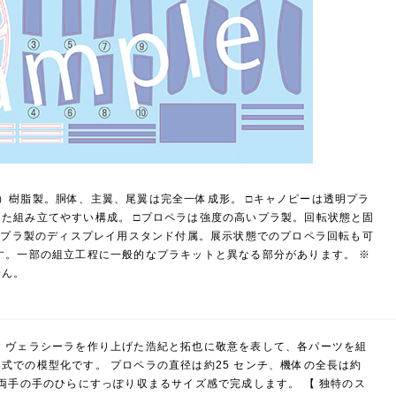
）樹脂製。胴体、主翼、尾翼は完全一体成形。 □キャノピーは透明プラ
た組み立てやすい構成。 □プロペラは強度の高いプラ製。回転状態と固
透明プラ製のディスプレイ用スタンド付属。展示状態でのプロペラ回転も可
す。一部の組立工程に一般的なプラキットと異なる部分があります。 ※
せん。
 ヴェラシーラを作り上げた浩紀と拓也に敬意を表して、各パーツを組
式での模型化です。 プロペラの直径は約25 センチ、機体の全長は約
ど両手の手のひらにすっぽり収まるサイズ感で完成します。 【 独特のス