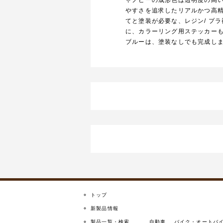
やすさを追求したリアルかつ高精
てと塗装が必要な、レジン/ プ
に、カラーリング用ステッカーも
ブルーは、塗装なしでも完成し
トップ
新製品情報
製品一覧・検索
自動車
バイク・オートバ