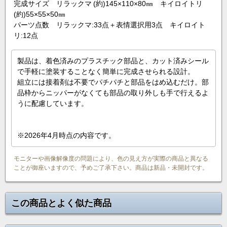
完成サイズ リラックマ (約)145×110×80㎜ キイロイトリ
(約)55×55×50㎜
パーツ点数 リラックマ:33点＋表情選択用3点 キイロイト
リ:12点
製品は、着色済みのプラスチック部品と、カット済みシール
で手軽に塗装することなく簡単に完成させられる設計。
組立には接着剤は不要でパチパチと部品をはめ込むだけ。部
品枠からニッパーがなくても部品の取り外しも手で行えるよ
うに配慮しています。
※2026年4月時点の内容です。
モニターや画像解像度の問題により、色の見え方が実際の商品と異なる
ことが御座いますので、予めご了承下さい。商品は新品・未開封です。
この商品とよく似た商品