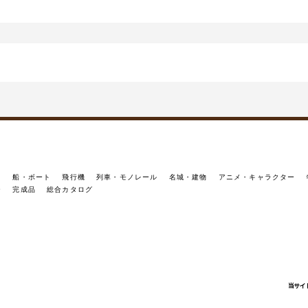
イ
船・ボート
飛行機
列車・モノレール
名城・建物
アニメ・キャラクター
ー
完成品
総合カタログ