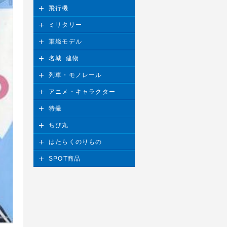
飛行機
ミリタリー
軍艦モデル
名城･建物
列車・モノレール
アニメ・キャラクター
特撮
ちび丸
はたらくのりもの
SPOT商品