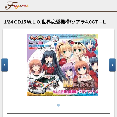
1/24 CD15 W.L.O.世界恋愛機構/ソアラ4.0GT－L