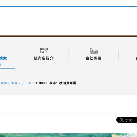
 新 集める軍港シリーズ
1/3000 軍港1 横須賀軍港