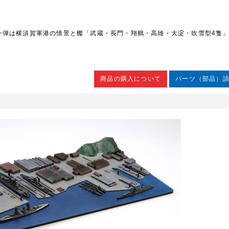
一弾は横須賀軍港の情景と艦「武蔵・長門・翔鶴・高雄・大淀・吹雪型4隻
商品の購入について
パーツ（部品）