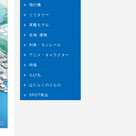
飛行機
ミリタリー
軍艦モデル
名城･建物
列車・モノレール
アニメ・キャラクター
特撮
ちび丸
はたらくのりもの
SPOT商品