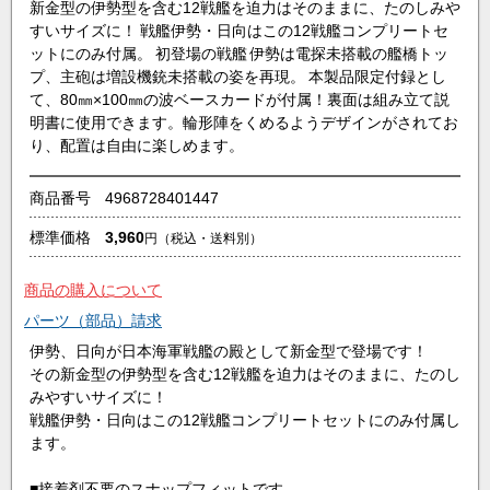
新金型の伊勢型を含む12戦艦を迫力はそのままに、たのしみや
すいサイズに！ 戦艦伊勢・日向はこの12戦艦コンプリートセ
ットにのみ付属。 初登場の戦艦 伊勢は電探未搭載の艦橋トッ
プ、主砲は増設機銃未搭載の姿を再現。 本製品限定付録とし
て、80㎜×100㎜の波ベースカードが付属！裏面は組み立て説
明書に使用できます。輪形陣をくめるようデザインがされてお
り、配置は自由に楽しめます。
商品番号
4968728401447
標準価格
3,960
円
（税込・送料別）
商品の購入について
パーツ（部品）請求
伊勢、日向が日本海軍戦艦の殿として新金型で登場です！
その新金型の伊勢型を含む12戦艦を迫力はそのままに、たのし
みやすいサイズに！
戦艦伊勢・日向はこの12戦艦コンプリートセットにのみ付属し
ます。
■接着剤不要のスナップフィットです。