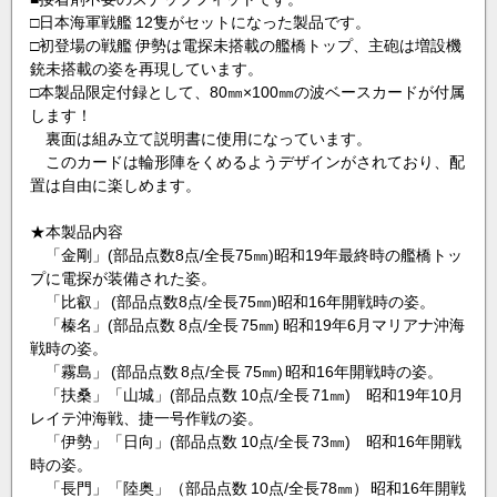
□日本海軍戦艦 12隻がセットになった製品です。
□初登場の戦艦 伊勢は電探未搭載の艦橋トップ、主砲は増設機
銃未搭載の姿を再現しています。
□本製品限定付録として、80㎜×100㎜の波ベースカードが付属
します！
裏面は組み立て説明書に使用になっています。
このカードは輪形陣をくめるようデザインがされており、配
置は自由に楽しめます。
★本製品内容
「金剛」(部品点数8点/全長75㎜)昭和19年最終時の艦橋トッ
プに電探が装備された姿。
「比叡」 (部品点数8点/全長75㎜)昭和16年開戦時の姿。
「榛名」(部品点数 8点/全長 75㎜) 昭和19年6月マリアナ沖海
戦時の姿。
「霧島」 (部品点数 8点/全長 75㎜) 昭和16年開戦時の姿。
「扶桑」「山城」(部品点数 10点/全長 71㎜) 昭和19年10月
レイテ沖海戦、捷一号作戦の姿。
「伊勢」「日向」(部品点数 10点/全長 73㎜) 昭和16年開戦
時の姿。
「長門」「陸奥」（部品点数 10点/全長78㎜） 昭和16年開戦