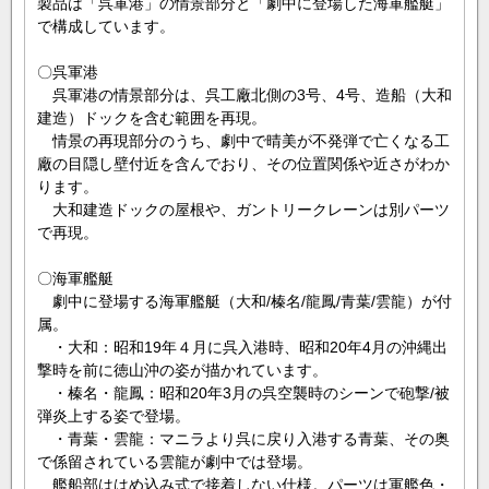
製品は「呉軍港」の情景部分と「劇中に登場した海軍艦艇」
で構成しています。
〇呉軍港
呉軍港の情景部分は、呉工廠北側の3号、4号、造船（大和
建造）ドックを含む範囲を再現。
情景の再現部分のうち、劇中で晴美が不発弾で亡くなる工
廠の目隠し壁付近を含んでおり、その位置関係や近さがわか
ります。
大和建造ドックの屋根や、ガントリークレーンは別パーツ
で再現。
〇海軍艦艇
劇中に登場する海軍艦艇（大和/榛名/龍鳳/青葉/雲龍）が付
属。
・大和：昭和19年４月に呉入港時、昭和20年4月の沖縄出
撃時を前に徳山沖の姿が描かれています。
・榛名・龍鳳：昭和20年3月の呉空襲時のシーンで砲撃/被
弾炎上する姿で登場。
・青葉・雲龍：マニラより呉に戻り入港する青葉、その奥
で係留されている雲龍が劇中では登場。
艦船部ははめ込み式で接着しない仕様。パーツは軍艦色・