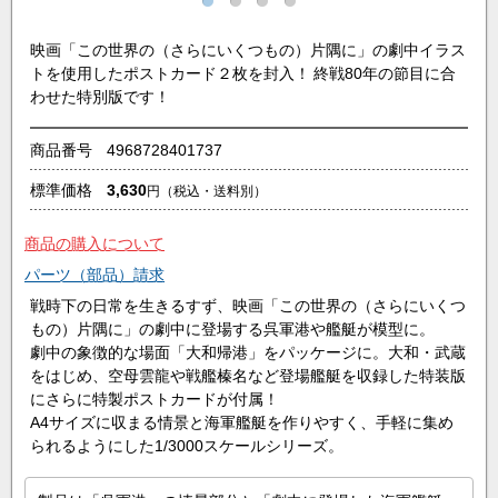
映画「この世界の（さらにいくつもの）片隅に」の劇中イラス
トを使用したポストカード２枚を封入！ 終戦80年の節目に合
わせた特別版です！
商品番号
4968728401737
標準価格
3,630
円
（税込・送料別）
商品の購入について
パーツ（部品）請求
戦時下の日常を生きるすず、映画「この世界の（さらにいくつ
もの）片隅に」の劇中に登場する呉軍港や艦艇が模型に。
劇中の象徴的な場面「大和帰港」をパッケージに。大和・武蔵
をはじめ、空母雲龍や戦艦榛名など登場艦艇を収録した特装版
にさらに特製ポストカードが付属！
A4サイズに収まる情景と海軍艦艇を作りやすく、手軽に集め
られるようにした1/3000スケールシリーズ。