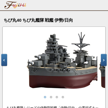
ちび丸40 ちび丸艦隊 戦艦 伊勢/日向
ちび丸艦隊シリーズの伊勢型戦艦「伊勢/日向」の選択式キッ