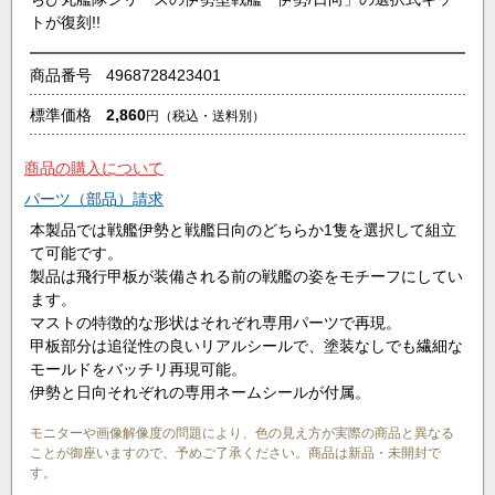
トが復刻!!
商品番号
4968728423401
標準価格
2,860
円
（税込・送料別）
商品の購入について
パーツ（部品）請求
本製品では戦艦伊勢と戦艦日向のどちらか1隻を選択して組立
て可能です。
製品は飛行甲板が装備される前の戦艦の姿をモチーフにしてい
ます。
マストの特徴的な形状はそれぞれ専用パーツで再現。
甲板部分は追従性の良いリアルシールで、塗装なしでも繊細な
モールドをバッチリ再現可能。
伊勢と日向それぞれの専用ネームシールが付属。
モニターや画像解像度の問題により、色の見え方が実際の商品と異なる
ことが御座いますので、予めご了承ください。商品は新品・未開封で
す。