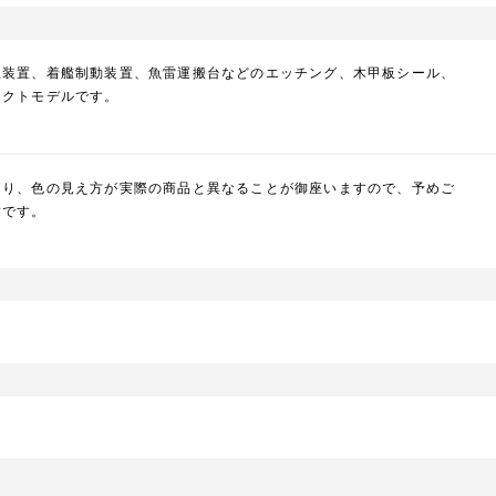
止装置、着艦制動装置、魚雷運搬台などのエッチング、木甲板シール、
ェクトモデルです。
より、色の見え方が実際の商品と異なることが御座いますので、予めご
封です。