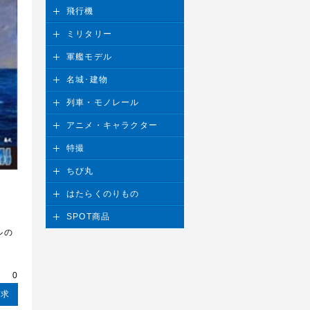
飛行機
ミリタリー
軍艦モデル
名城･建物
列車・モノレール
アニメ・キャラクター
特撮
ちび丸
はたらくのりもの
SPOT商品
ルの
請求