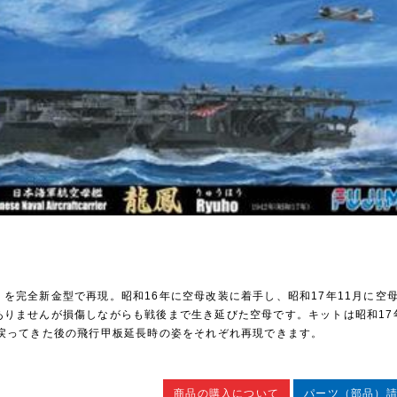
を完全新金型で再現。昭和16年に空母改装に着手し、昭和17年11月に空
ありませんが損傷しながらも戦後まで生き延びた空母です。キットは昭和17
ら戻ってきた後の飛行甲板延長時の姿をそれぞれ再現できます。
商品の購入について
パーツ（部品）