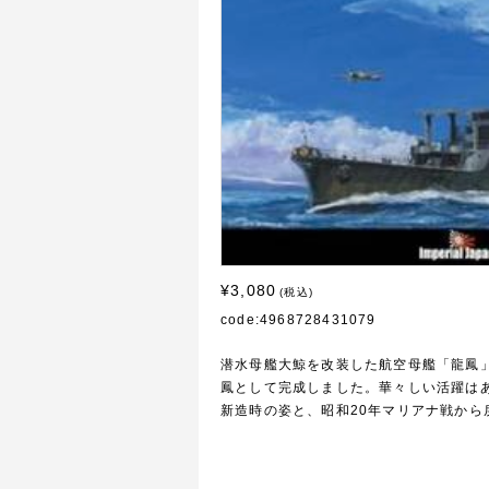
¥3,080
(税込)
code:4968728431079
潜水母艦大鯨を改装した航空母艦「龍鳳」
鳳として完成しました。華々しい活躍は
新造時の姿と、昭和20年マリアナ戦か