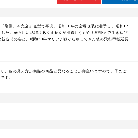
「龍鳳」を完全新金型で再現。昭和16年に空母改装に着手し、昭和17
ました。華々しい活躍はありませんが損傷しながらも戦後まで生き延び
の新造時の姿と、昭和20年マリアナ戦から戻ってきた後の飛行甲板延長
。
より、色の見え方が実際の商品と異なることが御座いますので、予めご
封です。