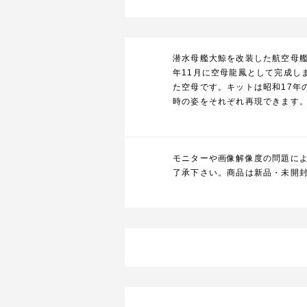
潜水母艦大鯨を改装した航空母艦
年11月に空母龍鳳として完成し
た空母です。キットは昭和17年
時の姿をそれぞれ再現できます
モニターや画像解像度の問題に
了承下さい。商品は新品・未開