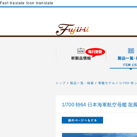
Fast traslate Icon translate
トップ
製品一覧・検索
軍艦モデル
1/700 
フジミ模型
1/700 特64 日本海軍航空母艦 龍