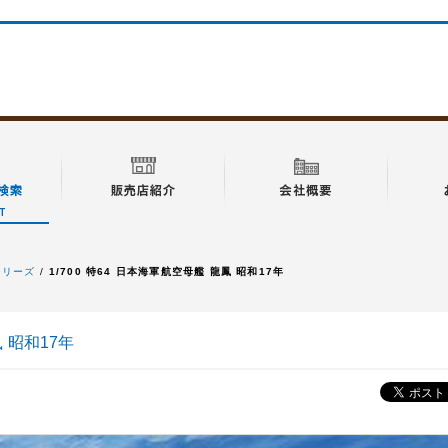
特シリーズ
1/700 特64 日本海軍航空母艦 龍鳳 昭和17年
鳳 昭和17年