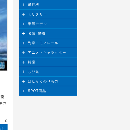
飛行機
ミリタリー
軍艦モデル
名城･建物
列車・モノレール
アニメ・キャラクター
特撮
ちび丸
はたらくのりもの
SPOT商品
母龍
年の
請求