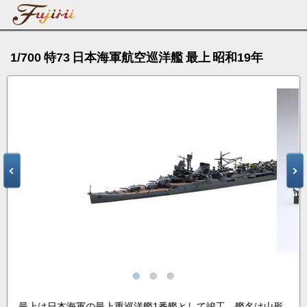
1/700 特73 日本海軍航空巡洋艦 最上 昭和19年
最上は日本海軍の最上重巡洋艦1番艦として竣工。艦名は山形