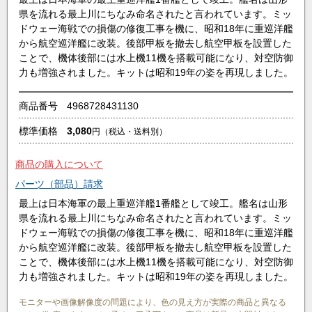
県を流れる最上川にちなみ命名されたと言われています。ミッ
ドウェー海戦での損傷の修復工事を機に、昭和18年に重巡洋艦
から航空巡洋艦に改装。後部甲板を撤去し航空甲板を設置した
ことで、機体後部には水上機11機を搭載可能になり、対空防御
力も増強されました。キットは昭和19年の姿を再現しました。
商品番号
4968728431130
標準価格
3,080
円
（税込・送料別）
商品の購入について
パーツ（部品）請求
最上は日本海軍の最上重巡洋艦1番艦として竣工。艦名は山形
県を流れる最上川にちなみ命名されたと言われています。ミッ
ドウェー海戦での損傷の修復工事を機に、昭和18年に重巡洋艦
から航空巡洋艦に改装。後部甲板を撤去し航空甲板を設置した
ことで、機体後部には水上機11機を搭載可能になり、対空防御
力も増強されました。キットは昭和19年の姿を再現しました。
モニターや画像解像度の問題により、色の見え方が実際の商品と異なる