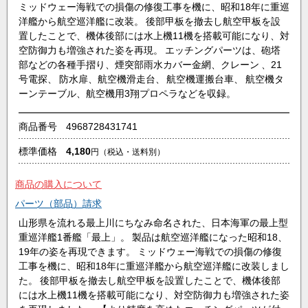
ミッドウェー海戦での損傷の修復工事を機に、昭和18年に重巡
洋艦から航空巡洋艦に改装。 後部甲板を撤去し航空甲板を設
置したことで、機体後部には水上機11機を搭載可能になり、対
空防御力も増強された姿を再現。 エッチングパーツは、砲塔
部などの各種手摺り、煙突部雨水カバー金網、クレーン 、21
号電探、 防水扉、航空機滑走台、 航空機運搬台車、 航空機タ
ーンテーブル、航空機用3翔プロペラなどを収録。
商品番号
4968728431741
標準価格
4,180
円
（税込・送料別）
商品の購入について
パーツ（部品）請求
山形県を流れる最上川にちなみ命名された、日本海軍の最上型
重巡洋艦1番艦「最上」。 製品は航空巡洋艦になった昭和18、
19年の姿を再現できます。 ミッドウェー海戦での損傷の修復
工事を機に、昭和18年に重巡洋艦から航空巡洋艦に改装しまし
た。 後部甲板を撤去し航空甲板を設置したことで、機体後部
には水上機11機を搭載可能になり、対空防御力も増強された姿