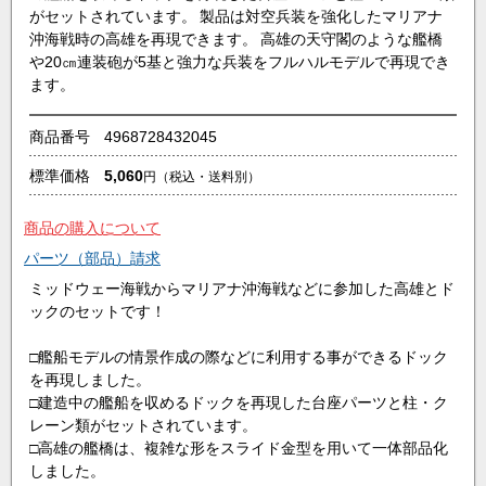
がセットされています。 製品は対空兵装を強化したマリアナ
沖海戦時の高雄を再現できます。 高雄の天守閣のような艦橋
や20㎝連装砲が5基と強力な兵装をフルハルモデルで再現でき
ます。
商品番号
4968728432045
標準価格
5,060
円
（税込・送料別）
商品の購入について
パーツ（部品）請求
ミッドウェー海戦からマリアナ沖海戦などに参加した高雄とド
ックのセットです！
□艦船モデルの情景作成の際などに利用する事ができるドック
を再現しました。
□建造中の艦船を収めるドックを再現した台座パーツと柱・ク
レーン類がセットされています。
□高雄の艦橋は、複雑な形をスライド金型を用いて一体部品化
しました。