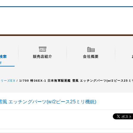
特シリーズEX
1/700 特36EX-1 日本海軍駆逐艦 雪風 エッチングパーツ(w/2ピース25ミ
艦 雪風 エッチングパーツ(w/2ピース25ミリ機銃)