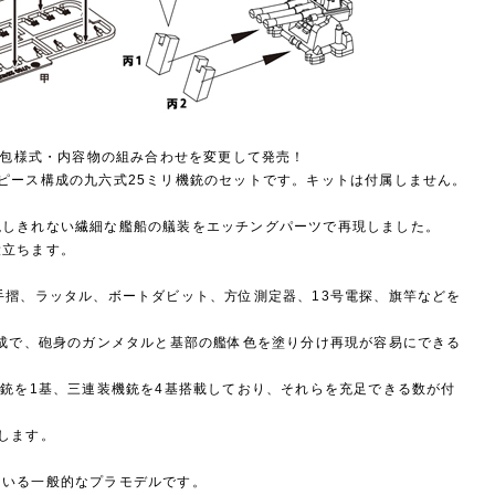
を梱包様式・内容物の組み合わせを変更して発売！
ピース構成の九六式25ミリ機銃のセットです。キットは付属しません。
現しきれない繊細な艦船の艤装をエッチングパーツで再現しました。
役立ちます。
手摺、ラッタル、ボートダビット、方位測定器、13号電探、旗竿などを
構成で、砲身のガンメタルと基部の艦体色を塗り分け再現が容易にできる
機銃を1基、三連装機銃を4基搭載しており、それらを充足できる数が付
します。
用いる一般的なプラモデルです。