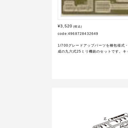
¥3,520
(税込)
code:4968728432649
1/700グレードアップパーツを梱包様
成の九六式25ミリ機銃のセットです。キ