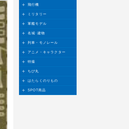
飛行機
ミリタリー
軍艦モデル
名城･建物
列車・モノレール
アニメ・キャラクター
特撮
ちび丸
はたらくのりもの
SPOT商品