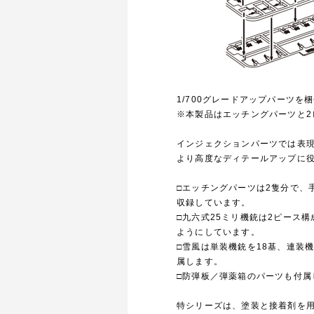
1/700グレードアップパーツ
※本製品はエッチングパーツと2
インジェクションパーツでは表
より高度なディテールアップに
□エッチングパーツは2隻分で、
収録しています。
□九六式25ミリ機銃は2ピース
ようにしています。
□雪風は単装機銃を18基、連装
属します。
□防弾板／弾薬箱のパーツも付属
特シリーズは、塗装と接着剤を