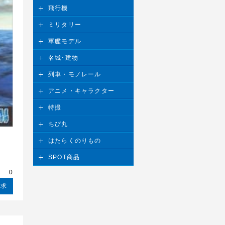
飛行機
ミリタリー
軍艦モデル
名城･建物
列車・モノレール
アニメ・キャラクター
特撮
ちび丸
はたらくのりもの
SPOT商品
請求