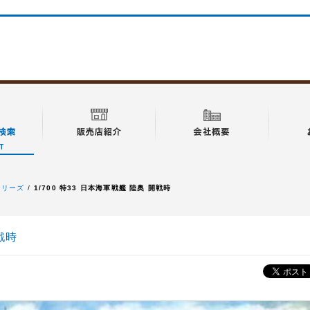
特シリーズ
1/700 特33 日本海軍戦艦 陸奥 開戦時
開戦時