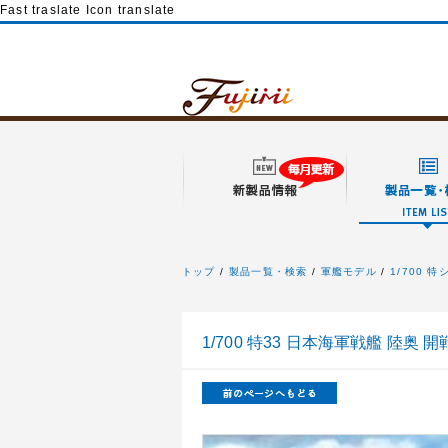
Fast traslate Icon translate
トップ
製品一覧・検索
軍艦モデル
1/700 
フジミ模型
1/700 特33 日本海軍戦艦 陸奥 