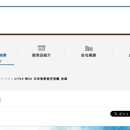
特シリーズ
1/700 特35 日本海軍航空母艦 赤城
城