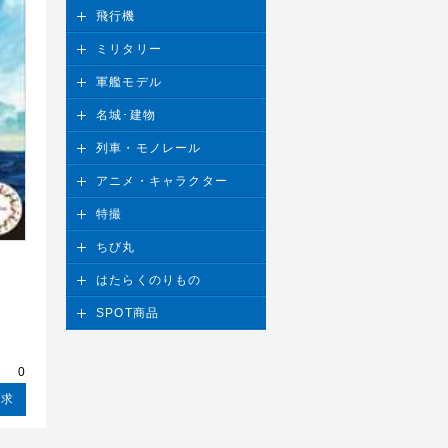
飛行機
ミリタリー
軍艦モデル
名城･建物
列車・モノレール
アニメ・キャラクター
特撮
ちび丸
はたらくのりもの
SPOT商品
請求