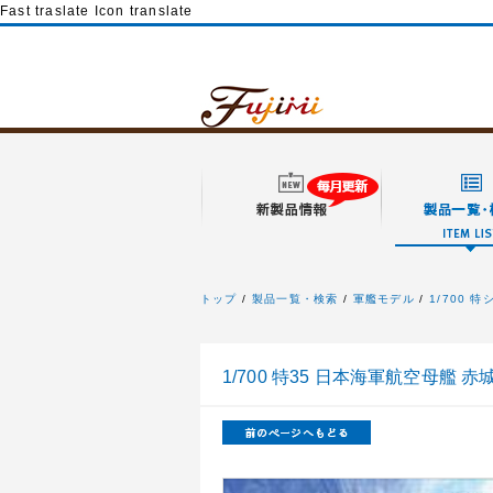
Fast traslate Icon translate
トップ
製品一覧・検索
軍艦モデル
1/700 
フジミ模型
1/700 特35 日本海軍航空母艦 赤