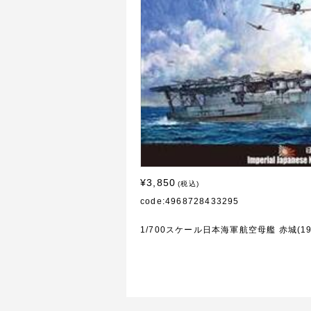
¥3,850
(税込)
code:4968728433295
1/700スケール日本海軍航空母艦 赤城(1