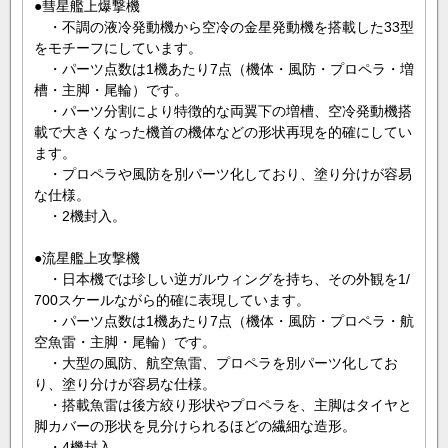
●彗星艦上爆撃機
・不調の液冷発動機から空冷の金星発動機を搭載した33型
をモチーフにしています。
・パーツ点数は1機あたり7点（機体・風防・プロペラ・増
槽・主脚・尾輪）です。
・パーツ分割により特徴的な両翼下の増槽、空冷発動機搭
載で大きくなった機首の機体などの形状再現を的確にしてい
ます。
・プロペラや風防を別パーツ化しており、塗り分けが容易
な仕様。
・2機封入。
●流星艦上攻撃機
・日本機では珍しい逆ガルウィングを持ち、その外観を1/
700スケールながら的確に表現しています。
・パーツ点数は1機あたり7点（機体・風防・プロペラ・航
空魚雷・主脚・尾輪）です。
・大型の風防、航空魚雷、プロペラを別パーツ化してお
り、塗り分けが容易な仕様。
・搭載魚雷は後方絞り形状やプロペラを、主脚はタイヤと
脚カバーの形状を見分けられるほどの繊細な造形。
・4機封入。