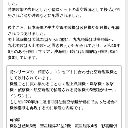
した。
特別攻撃の専用とした小型ロケットの滑空爆弾として桜花が開
発され台湾や沖縄などに配置されました。
後半ころ、日本海軍の主力空母艦載機は改良機や新鋭機が配備
されつつありました。
艦上戦闘機は零戦21型から52型に、九九艦爆は彗星艦爆へ、
九七艦攻は天山艦攻へと置き換えが始められており、昭和19年
6月のあ号作戦（マリアナ沖海戦）時には組織的な作戦行動に
参加しています。
特シリーズの「精密さ」コンセプトに合わせた空母艦載機と
して設計されています。
機種ごとに買い集めることなく艦上戦闘機・爆撃機・攻撃
機・偵察機・航空母艦で輸送される特攻機の5機種がオール
インワンに。
もし昭和20年頃に運用可能な航空母艦が健在であった場合の
機動部隊を再現するのに最適な内容です。
●内容
機数は烈風6機、彗星艦爆32型2機、流星艦攻4機、彩雲艦偵