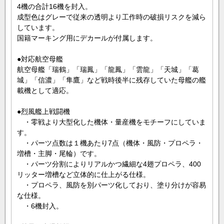
4機の合計16機を封入。
成型色はグレーで従来の透明より工作時の破損リスクを減ら
しています。
国籍マーキング用にデカールが付属します。
●対応航空母艦
航空母艦「瑞鶴」「瑞鳳」「龍鳳」「雲龍」「天城」「葛
城」「信濃」「隼鷹」など戦時後半に残存していた母艦の艦
載機として適応。
●烈風艦上戦闘機
・零戦より大型化した機体・量産機をモチーフにしていま
す。
・パーツ点数は１機あたり7点（機体・風防・プロペラ・
増槽・主脚・尾輪）です。
・パーツ分割によりリアルかつ繊細な4翅プロペラ、400
リッター増槽など立体的に仕上がる仕様。
・プロペラ、風防を別パーツ化しており、塗り分けが容易
な仕様。
・6機封入。