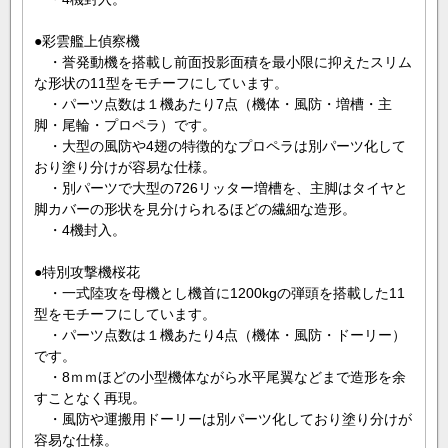
●彩雲艦上偵察機
・誉発動機を搭載し前面投影面積を最小限に抑えたスリム
な形状の11型をモチーフにしています。
・パーツ点数は１機あたり7点（機体・風防・増槽・主
脚・尾輪・プロペラ）です。
・大型の風防や4翅の特徴的なプロペラは別パーツ化して
おり塗り分けが容易な仕様。
・別パーツで大型の726リッター増槽を、主脚はタイヤと
脚カバーの形状を見分けられるほどの繊細な造形。
・4機封入。
●特別攻撃機桜花
・一式陸攻を母機とし機首に1200kgの弾頭を搭載した11
型をモチーフにしています。
・パーツ点数は１機あたり4点（機体・風防・ドーリー）
です。
・8ｍｍほどの小型機体ながら水平尾翼などまで造形を余
すことなく再現。
・風防や運搬用ドーリーは別パーツ化しており塗り分けが
容易な仕様。