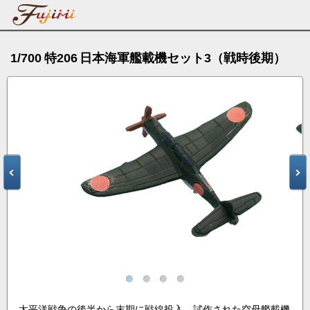
1/700 特206 日本海軍艦載機セット3（戦時後期）
太平洋戦争の後半から末期に戦線投入、試作された空母艦載機