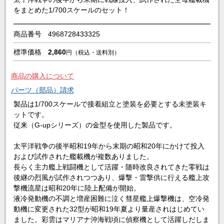
をまとめた1/700スケールのセット！
商品番号
4968728433325
標準価格
2,860
円
（税込・送料別）
商品の購入について
パーツ（部品）請求
製品は1/700スケールで接着組立と塗装を必要とする未塗装キ
ットです。
従来（G-upシリーズ）の金型を使用した製品です。
太平洋戦争の後半昭和19年から末期の昭和20年にかけて投入
および試作された艦載機が複数ありました。
長らく主力艦上戦闘機として活躍・随時改良されてきた零戦は
後継の烈風が試作されつつあり、爆撃・雷撃供に行える艦上攻
撃機流星は昭和20年に陸上配備が開始。
液冷発動機の不調と増産困難に泣く彗星艦上爆撃機は、空冷発
動機に変更された32型が昭和19年夏より量産されはじめてい
ました。彩雲はマリアナ沖海戦頃に偵察機として活躍しだしま