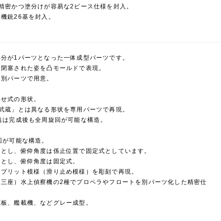
精密かつ塗分けが容易な2ピース仕様を封入。
機銃26基を封入。
分が1パーツとなった一体成型パーツです。
、閉塞された姿を凸モールドで表現。
は別パーツで用意。
わせ式の形状。
武蔵」とは異なる形状を専用パーツで再現。
儀は完成後も全周旋回が可能な構造。
回が可能な構造。
体とし、俯仰角度は係止位置で固定式としています。
体とし、俯仰角度は固定式。
スプリット模様（滑り止め模様）を彫刻で再現。
（三座）水上偵察機の2種でプロペラやフロートを別パーツ化した精密仕
底板、艦載機、などグレー成型。