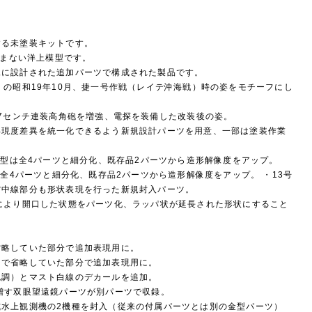
する未塗装キットです。
含まない洋上模型です。
規に設計された追加パーツで構成された製品です。
」の昭和19年10月、捷一号作戦（レイテ沖海戦）時の姿をモチーフにし
.7センチ連装高角砲を増強、電探を装備した改装後の姿。
再現度差異を統一化できるよう新規設計パーツを用意、一部は塗装作業
改三型は全4パーツと細分化、既存品2パーツから造形解像度をアップ。
は全4パーツと細分化、既存品2パーツから造形解像度をアップ。 ・13号
空中線部分も形状表現を行った新規封入パーツ。
により開口した状態をパーツ化、ラッパ状が延長された形状にすること
。
省略していた部分で追加表現用に。
まで省略していた部分で追加表現用に。
色調）とマスト白線のデカールを追加。
増す双眼望遠鏡パーツが別パーツで収録。
式水上観測機の2機種を封入（従来の付属パーツとは別の金型パーツ）