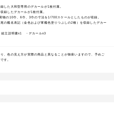
録した大和型専用のデカールが1枚付属。
収録したデカールが1枚付属。
物の10巾、6巾、3巾の寸法を1/700スケールとしたものが収録。
艦尾の艦名表記（金色および軍艦色塗りつぶしの2種）を収録したデカー
組立説明書x1 ・デカールx3
より、色の見え方が実際の商品と異なることが御座いますので、予めご
封です。