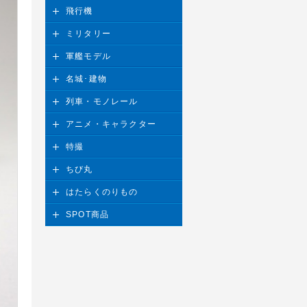
飛行機
ミリタリー
軍艦モデル
名城･建物
列車・モノレール
アニメ・キャラクター
特撮
ちび丸
はたらくのりもの
SPOT商品