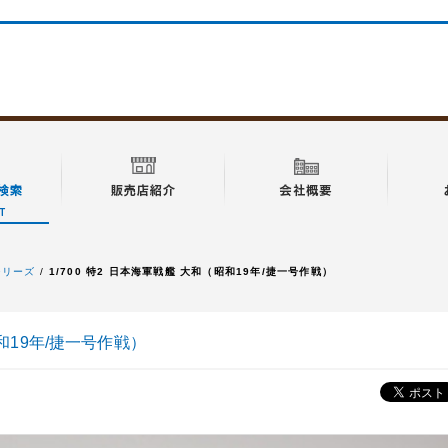
特シリーズ
1/700 特2 日本海軍戦艦 大和（昭和19年/捷一号作戦）
昭和19年/捷一号作戦）