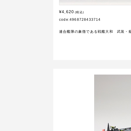
¥4,620
(税込)
code:4968728433714
連合艦隊の象徴である戦艦大和 武装・