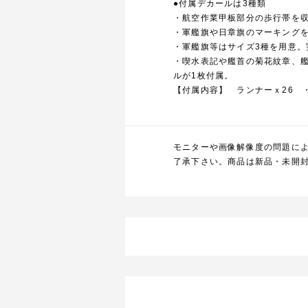
●付属デカールは3種類
・航空作業甲板部分の歩行帯を収
・軍艦旗や日章旗のマーキングを
・軍艦旗等はサイズ3種を用意。実
・喫水表記や艦首の菊花紋章、
ルが1枚付属。
【付属内容】 ランナーｘ26 ・
モニターや画像解像度の問題に
了承下さい。商品は新品・未開