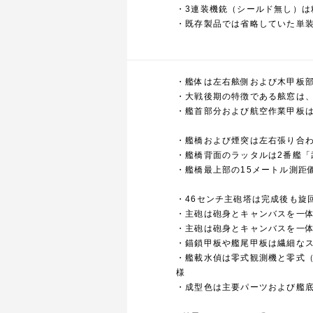
・3連装機銃（シールド無し）は
・既存製品では省略していた単装
・艦体は左右舷側および木甲板部
・大戦後期の特徴である舷窓は
・艦首部分および航空作業甲板
・艦橋および煙突は左右張り合
・艦橋背面のラッタルは2番艦「
・艦橋最上部の15メートル測距
・46センチ主砲塔は完成後も旋
・主砲は砲身とキャンバスを一
・主砲は砲身とキャンバスを一
・錨鎖甲板や艦尾甲板は繊細な
・艦載水偵は零式観測機と零式
様
・成型色は主要パーツおよび艦