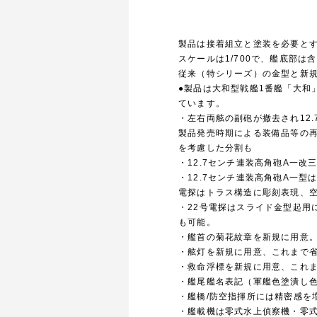
製品は接着組立と塗装を必要と
スケールは1/700で、艦底部は
従来（特シリーズ）の金型と新
●製品は大和型戦艦1番艦「大和
ています。
・左右両舷の副砲が撤去され12
製品発売時期による装備品等の
を考慮した分割も
・12.7センチ連装高角砲A一
・12.7センチ連装高角砲A一型
電探はトラス構造に彫刻表現、
・22号電探はスライド金型起用
も可能。
・艦首の菊花紋章を新規に用意
・舷灯を新規に用意、これまで
・救命浮標を新規に用意、これ
・艦尾艦名表記（軍艦色塗潰し
・艦橋/防空指揮所には精密感を
・艦載機は零式水上偵察機・零