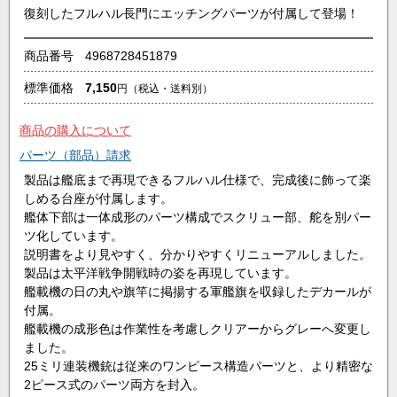
復刻したフルハル長門にエッチングパーツが付属して登場！
商品番号
4968728451879
標準価格
7,150
円
（税込・送料別）
商品の購入について
パーツ（部品）請求
製品は艦底まで再現できるフルハル仕様で、完成後に飾って楽
しめる台座が付属します。
艦体下部は一体成形のパーツ構成でスクリュー部、舵を別パー
ツ化しています。
説明書をより見やすく、分かりやすくリニューアルしました。
製品は太平洋戦争開戦時の姿を再現しています。
艦載機の日の丸や旗竿に掲揚する軍艦旗を収録したデカールが
付属。
艦載機の成形色は作業性を考慮しクリアーからグレーへ変更し
ました。
25ミリ連装機銃は従来のワンピース構造パーツと、より精密な
2ピース式のパーツ両方を封入。