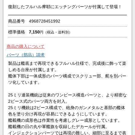
復刻したフルハル摩耶にエッチングパーツが付属して登場！
商品番号
4968728451992
標準価格
7,150
円
（税込・送料別）
商品の購入について
パーツ（部品）請求
製品は艦底まで再現できるフルハル仕様で、完成後に飾って楽
しめる台座が付属します。
艦体下部は一体成形のパーツ構成でスクリュー部、舵を別パー
ツ化しています。
25ミリ連装機銃は従来のワンピース構造パーツと、より精密な
2ピース式のパーツ両方を封入。
25ミリ機銃は2ピース構成で、砲身のガンメタルと基部の艦体
色を塗り分け再現が容易にできるようにしています。
艦載機の成形色は作業性を考慮しグレー成形としています。
艦載機の日の丸や軍艦旗を収録したデカールが付属。
インジェクションパーツでは再現の難しい、細部に至るまで表