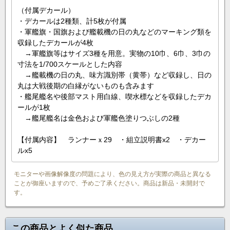
（付属デカール）
・デカールは2種類、計5枚が付属
・軍艦旗・国旗および艦載機の日の丸などのマーキング類を
収録したデカールが4枚
→軍艦旗等はサイズ3種を用意。実物の10巾、6巾、3巾の
寸法を1/700スケールとした内容
→艦載機の日の丸、味方識別帯（黄帯）など収録し、日の
丸は大戦後期の白縁がないものも含みます
・艦尾艦名や後部マスト用白線、喫水標などを収録したデカ
ールが1枚
→艦尾艦名は金色および軍艦色塗りつぶしの2種
【付属内容】 ランナーｘ29 ・組立説明書x2 ・デカー
ルx5
モニターや画像解像度の問題により、色の見え方が実際の商品と異なる
ことが御座いますので、予めご了承ください。商品は新品・未開封で
す。
この商品とよく似た商品