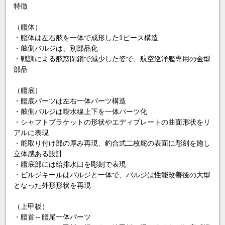
特徴
（艦体）
・艦体は左右舷を一体で成形した1ピース構造
・舷側バルジは、別部品化
・戦訓による舷窓閉鎖で減少した姿で、航空巡洋艦専用の金型
部品
（艦底）
・艦底パーツは左右一体パーツ構造
・舷側バルジは喫水線上下を一体パーツ化
・シャフトブラケットの形状やエディプレートの曲面形状をリ
アルに表現
・舵取り付け部の厚み再現、釣合式二枚舵の表面に彫刻を施し
立体感ある設計
・艦底部には給排水口を彫刻で表現
・ビルジキールはバルジと一体で、バルジは性能改善後の大型
となった外形形状を再現
（上甲板）
・艦首～艦尾一体パーツ