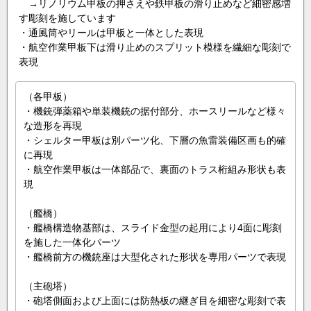
→リノリウム甲板の押さえや鉄甲板の滑り止めなど細密感増
す彫刻を施しています
・通風筒やリールは甲板と一体とした表現
・航空作業甲板下は滑り止めのスプリット模様を繊細な彫刻で
表現
（各甲板）
・機銃弾薬箱や単装機銃の据付部分、ホースリールなど様々
な造形を再現
・シェルター甲板は別パーツ化、下層の魚雷装備区画も的確
に再現
・航空作業甲板は一体部品で、裏面のトラス桁組み形状も表
現
（艦橋）
・艦橋構造物基部は、スライド金型の起用により4面に彫刻
を施した一体化パーツ
・艦橋前方の機銃座は大型化された形状を専用パーツで表現
（主砲塔）
・砲塔側面および上面には防熱板の継ぎ目を細密な彫刻で表