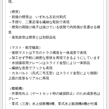
現。
（煙突）
・前後の煙突は、いずれも左右分割式
→手摺り、二重足場を繊細な彫刻で表現
・煙突の雨除け格子は抜けている状態で内筒側が見通せる構
造
・蒸気捨管は煙突とは別部品化
（マスト・航空艤装）
・後部マストは下方のトラス構造を一体成形で表現
→加工せず手軽に細密な形状を再現できるようにしています
・水偵揚収用クレーンはスライド金型により一体部品
→繊細な造形でフックも表現
・カタパルト（呉式二号五型）はスライド金型により側面/
上面の造形をリアルに再現
（艦載機）
・作業性向上（ゲートカット時の破損防止）のため成形色は
グレー
・零式（三座）水上偵察機8機、零式水上観測機4機が付属