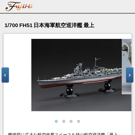
1/700 FH51 日本海軍航空巡洋艦 最上
艦後部に広大な航空作業スペースを持つ航空巡洋艦「最上」、