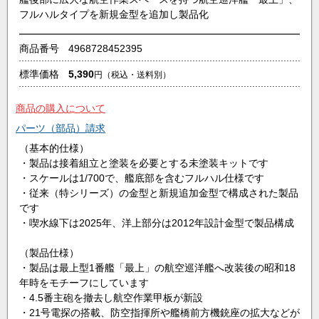
フルハルタイプを新規金型を追加し製品化
商品番号
4968728452395
標準価格
5,390
円
（税込・送料別）
商品の購入について
パーツ（部品）請求
（基本的仕様）
・製品は接着組立と塗装を必要とする未塗装キットです
・スケールは1/700で、艦底部を含むフルハル仕様です
・従来（特シリーズ）の金型と新規追加金型で構成された製品
です
・喫水線下は2025年、洋上部分は2012年設計金型で製品構成
（製品仕様）
・製品は最上型1番艦「最上」の航空巡洋艦へ改装後の昭和18
年時をモチーフにしています
・4.5番主砲を撤去し航空作業甲板が新設
・21号電探の搭載、防空指揮所や艦橋前方機銃座の拡大などが