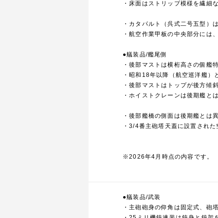
・床面はストリップ模様を繊細
・カタパルト（呉式二号五型）は
・航空作業甲板の中央部分には
●艤装品/艦尾側
・後部マストは横桁高さの個艦
・昭和18年以降（航空巡洋艦）
・後部マストはトップが後方傾
・ホイストクレーンは後期艦と
・後部艦橋の側面は後期艦とは
・3/4番主砲塔天蓋に設置され
※2026年4月時点の内容です。
●艤装品/武装
・主砲砲身の仰角は固定式、砲
・25ミリ機銃連装は銃身と銃架