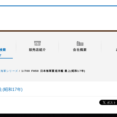
帝国海軍シリーズ
1/700 FH50 日本海軍重巡洋艦 最上(昭和17年)
上(昭和17年)