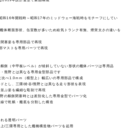
昭和16年開戦時～昭和17年のミッドウェー海戦時をモチーフにしてい
なる艦体断面形状、缶室数が多いため給気トランク有無、煙突太さの違いを
未閉塞姿を専用部品で再現
部マストを専用パーツで再現
の舷側（中甲板レベル）が傾斜していない形状の艦体パーツは専用品
・熊野とは異なる専用金型部品です
比べ1.0ｍｍ（模型上）幅広いの専用部品で構成
ドとし、三隈/鈴谷/熊野とは異なる走り形状を表現
に並ぶ姿を繊細な彫刻で再現
熊野の舷側閉塞時とは差別化した専用金型でパーツ化
水線で乾舷・艦底を分割した構造
られる透明パーツ
上/三隈専用とした艦橋構造物パーツを起用