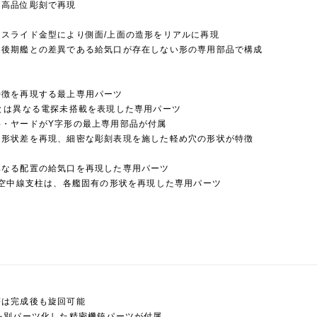
な高品位彫刻で再現
スライド金型により側面/上面の造形をリアルに再現
、後期艦との差異である給気口が存在しない形の専用部品で構成
特徴を再現する最上専用パーツ
とは異なる電探未搭載を表現した専用パーツ
斜・ヤードがY字形の最上専用部品が付属
は形状差を再現、細密な彫刻表現を施した軽め穴の形状が特徴
異なる配置の給気口を再現した専用パーツ
た空中線支柱は、各艦固有の形状を再現した専用パーツ
塔は完成後も旋回可能
を別パーツ化した精密機銃パーツが付属