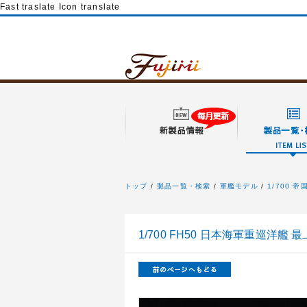
Fast traslate Icon translate
トップ
製品一覧・検索
軍艦モデル
1/700 
フジミ模型
1/700 FH50 日本海軍重巡洋艦 最