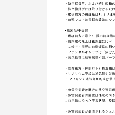
・防空指揮所、および羅針艦橋
・防空指揮所には取り付けるだ
・艦橋前方の機銃座は13ミリ連
・前部マストは電探未装備のシン
●艤装品/中央部
・艦橋前方に最上/三隈の前期艦
・前期艦の最上は後期艦に比べ、
→鈴谷・熊野の前側煙路の細い
・ファンネルキャップは「抜け
・蒸気捨管は精密感増す別パー
・煙突後方（探照灯下）構造物は
・リノリウム甲板は通気筒や装備
・12.7センチ連装高角砲座は
・魚雷発射管は既存の航空巡洋
・魚雷発射管の位置は任意の向
→首尾線に沿った平常状態、旋
・魚雷発射管が装備されるシェ