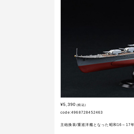
¥5,390
(税込)
code:4968728452463
主砲換装/重巡洋艦となった昭和16～1