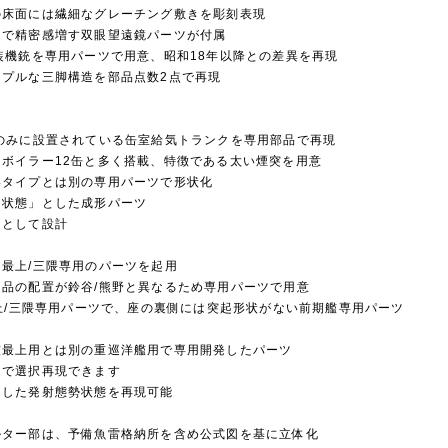
の床面には繊細なグレーチング敷きを彫刻表現
けで精密感増す双眼望遠鏡パーツが付属
装機銃を専用パーツで用意、昭和18年以降との差異を再現
プルな三脚構造を部品点数2点で再現
のみに設置されている缶室給気トランクを専用部品で再現
ボイラー12缶と多く搭載、特徴である太い煙突を用意
タイプとは別の専用パーツで形状化
た状態」とした成形パーツ
ツとして設計
最上/三隈専用のパーツを起用
品の配置が鈴谷/熊野と異なるため専用パーツで用意
最上/三隈専用パーツで、座の裏側には突起形状がない前期艦専用パーツ
艦最上用とは別の重巡洋艦用で専用開発したパーツ
きで選択再現できます
回した発射態勢状態を再現可能
ルター部は、予備魚雷格納所を含め公式図を基に立体化