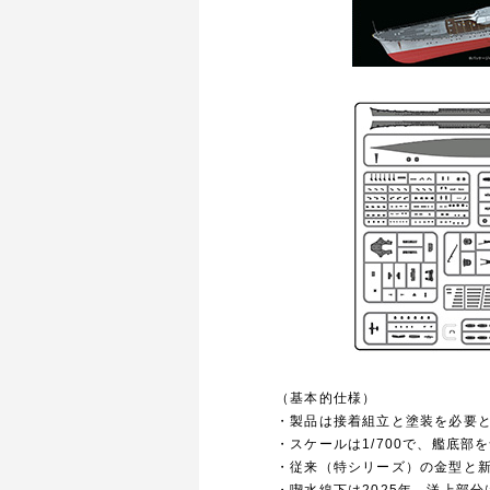
（基本的仕様）
・製品は接着組立と塗装を必要
・スケールは1/700で、艦底部
・従来（特シリーズ）の金型と
・喫水線下は2025年、洋上部分