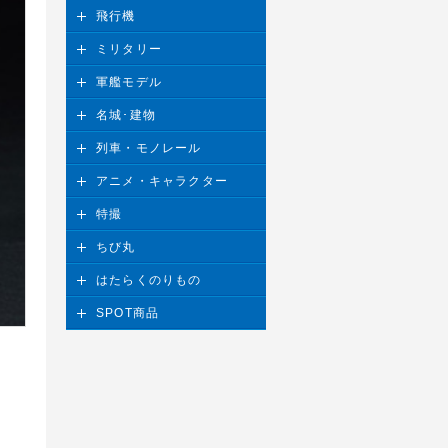
飛行機
ミリタリー
軍艦モデル
名城･建物
列車・モノレール
アニメ・キャラクター
特撮
ちび丸
はたらくのりもの
SPOT商品