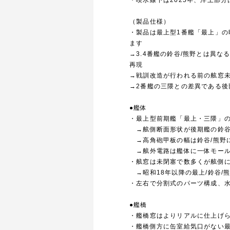
（製品仕様）
・製品は最上型1番艦「最上」の
ます
→3.4番艦の鈴谷/熊野とは異
再現
→戦訓改造が行われる前の舷窓
→2番艦の三隈との差異である後
●艦体
・最上型前期艦「最上・三隈」
→舷側断面形状が後期艦の鈴谷
→高角砲甲板の幅は鈴谷/熊野に
→舷外電路は艦体に一体モール
・舷窓は未閉塞で数多くが舷側
→昭和18年以降の最上/鈴谷/
・左右で分割式のパーツ構成、
●艦橋
・艦橋窓はよりリアルに仕上げ
・艦橋側方に缶室給気口がない最